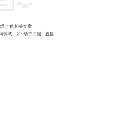
找到
“”
的相关文章
词试试，如: 动态挖掘、直播