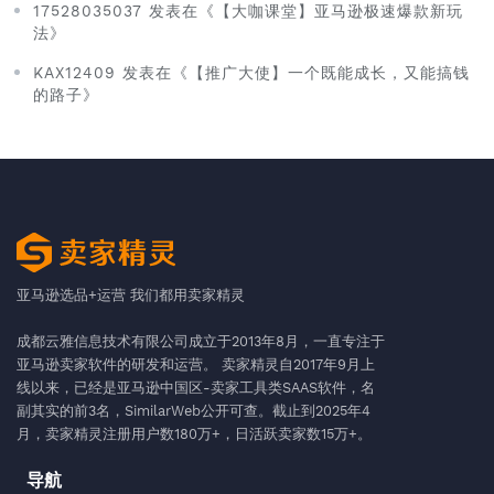
17528035037 发表在《【大咖课堂】亚马逊极速爆款新玩
法》
KAX12409 发表在《【推广大使】一个既能成长，又能搞钱
的路子》
亚马逊选品+运营 我们都用卖家精灵
成都云雅信息技术有限公司成立于2013年8月，一直专注于
亚马逊卖家软件的研发和运营。 卖家精灵自2017年9月上
线以来，已经是亚马逊中国区-卖家工具类SAAS软件，名
副其实的前3名，SimilarWeb公开可查。截止到2025年4
月，卖家精灵注册用户数180万+，日活跃卖家数15万+。
导航