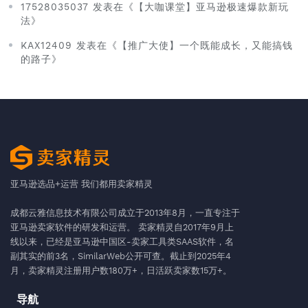
17528035037 发表在《【大咖课堂】亚马逊极速爆款新玩
法》
KAX12409 发表在《【推广大使】一个既能成长，又能搞钱
的路子》
亚马逊选品+运营 我们都用卖家精灵
成都云雅信息技术有限公司成立于2013年8月，一直专注于
亚马逊卖家软件的研发和运营。 卖家精灵自2017年9月上
线以来，已经是亚马逊中国区-卖家工具类SAAS软件，名
副其实的前3名，SimilarWeb公开可查。截止到2025年4
月，卖家精灵注册用户数180万+，日活跃卖家数15万+。
导航