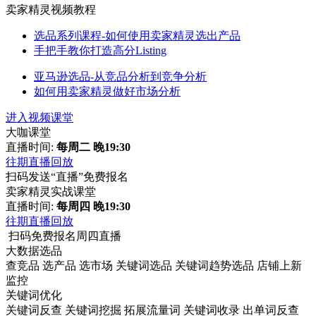
卖家精灵视频教程
选品系列课程-如何使用卖家精灵选出产品
手把手教你打造高分Listing
亚马逊选品-从竞品分析到竞争分析
如何用卖家精灵做好市场分析
进入视频课堂
大咖课堂
直播时间:
每周二 晚19:30
往期直播回放
扫码发送“直播”免费报名
卖家精灵实战课堂
直播时间:
每周四 晚19:30
往期直播回放
扫码免费报名周四直播
大数据选品
查竞品
选产品
选市场
关键词选品
关键词趋势选品
店铺上新
监控
关键词优化
关键词反查
关键词挖掘
拓展流量词
关键词收录
出单词反查