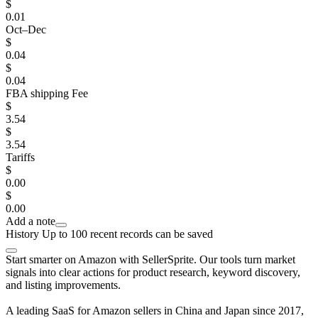
$
0.01
Oct–Dec
$
0.04
$
0.04
FBA shipping Fee
$
3.54
$
3.54
Tariffs
$
0.00
$
0.00
Add a note
History
Up to 100 recent records can be saved
Start smarter on Amazon with SellerSprite. Our tools turn market
signals into clear actions for product research, keyword discovery,
and listing improvements.
A leading SaaS for Amazon sellers in China and Japan since 2017,