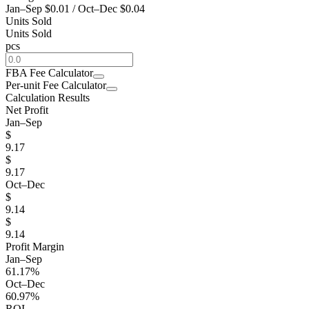
Jan–Sep
$0.01
/
Oct–Dec
$0.04
Units Sold
Units Sold
pcs
FBA Fee Calculator
Per-unit Fee Calculator
Calculation Results
Net Profit
Jan–Sep
$
9.17
$
9.17
Oct–Dec
$
9.14
$
9.14
Profit Margin
Jan–Sep
61.17%
Oct–Dec
60.97%
ROI