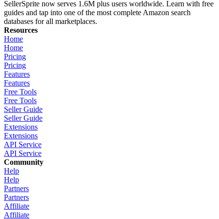
SellerSprite now serves 1.6M plus users worldwide. Learn with free
guides and tap into one of the most complete Amazon search
databases for all marketplaces.
Resources
Home
Home
Pricing
Pricing
Features
Features
Free Tools
Free Tools
Seller Guide
Seller Guide
Extensions
Extensions
API Service
API Service
Community
Help
Help
Partners
Partners
Affiliate
Affiliate