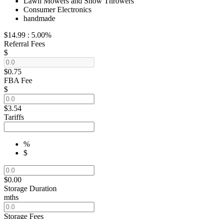
Lawn Mowers and Snow Throwers
Consumer Electronics
handmade
$14.99
:
5.00%
Referral Fees
$
$0.75
FBA Fee
$
$3.54
Tariffs
%
$
$0.00
Storage Duration
mths
Storage Fees