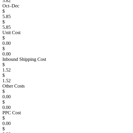
5.82
Oct–Dec
$
5.85
$
5.85
Unit Cost
$
0.00
$
0.00
Inbound Shipping Cost
$
1.52
$
1.52
Other Costs
$
0.00
$
0.00
PPC Cost
$
0.00
$