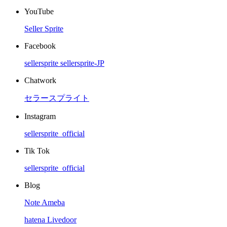
YouTube
Seller Sprite
Facebook
sellersprite
sellersprite-JP
Chatwork
セラースプライト
Instagram
sellersprite_official
Tik Tok
sellersprite_official
Blog
Note
Ameba
hatena
Livedoor