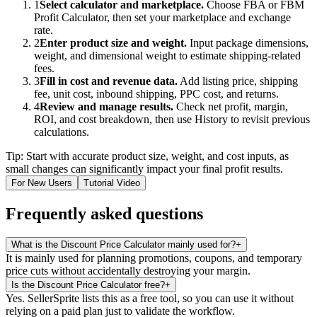
1
Select calculator and marketplace.
Choose FBA or FBM
Profit Calculator, then set your marketplace and exchange
rate.
2
Enter product size and weight.
Input package dimensions,
weight, and dimensional weight to estimate shipping-related
fees.
3
Fill in cost and revenue data.
Add listing price, shipping
fee, unit cost, inbound shipping, PPC cost, and returns.
4
Review and manage results.
Check net profit, margin,
ROI, and cost breakdown, then use History to revisit previous
calculations.
Tip: Start with accurate product size, weight, and cost inputs, as
small changes can significantly impact your final profit results.
For New Users
Tutorial Video
Frequently asked questions
What is the Discount Price Calculator mainly used for?
+
It is mainly used for planning promotions, coupons, and temporary
price cuts without accidentally destroying your margin.
Is the Discount Price Calculator free?
+
Yes. SellerSprite lists this as a free tool, so you can use it without
relying on a paid plan just to validate the workflow.