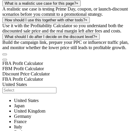
What is a realistic use case for this page?
+
A realistic use case is testing Prime Day, coupon, or launch-discount
scenarios before you commit to a promotional strategy.
How should I use this together with other tools?
+
Use it with the Profitability Calculator so you understand both the
discounted sale price and the real margin left after fees and costs.
What should I do after I decide on the discount level?
+
Build the campaign link, prepare your PPC or influencer traffic plan,
and monitor whether the lower price still leads to profitable growth.
FBA Profit Calculator
FBM Profit Calculator
Discount Price Calculator
FBA Profit Calculator
United States
United States
Japan
United Kingdom
Germany
France
Italy