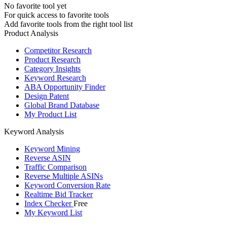
No favorite tool yet
For quick access to favorite tools
Add favorite tools from the right tool list
Product Analysis
Competitor Research
Product Research
Category Insights
Keyword Research
ABA Opportunity Finder
Design Patent
Global Brand Database
My Product List
Keyword Analysis
Keyword Mining
Reverse ASIN
Traffic Comparison
Reverse Multiple ASINs
Keyword Conversion Rate
Realtime Bid Tracker
Index Checker
Free
My Keyword List