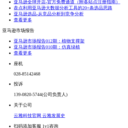
亚马逊全球开店-官方免费通道（附各站点注册指南）
盘点利用亚马逊大数据分析工具的20+条选品思路
亚马逊选品-从竞品分析到竞争分析
查看更多
亚马逊市场报告
亚马逊市场报告012期：植物支撑架
亚马逊市场报告010期：仿真绿植
查看更多
座机
028-85142468
投诉
139-0820-5744(公司负责人)
关于公司
云雅科技官网
云雅发展史
扫码添加客服 1v1咨询