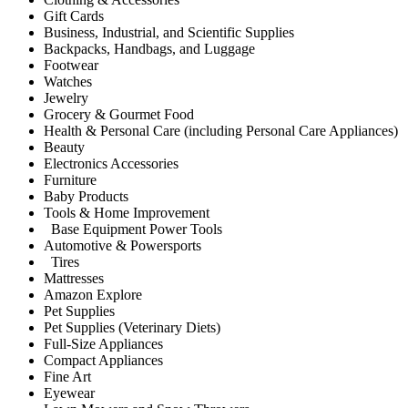
Gift Cards
Business, Industrial, and Scientific Supplies
Backpacks, Handbags, and Luggage
Footwear
Watches
Jewelry
Grocery & Gourmet Food
Health & Personal Care (including Personal Care Appliances)
Beauty
Electronics Accessories
Furniture
Baby Products
Tools & Home Improvement
Base Equipment Power Tools
Automotive & Powersports
Tires
Mattresses
Amazon Explore
Pet Supplies
Pet Supplies (Veterinary Diets)
Full-Size Appliances
Compact Appliances
Fine Art
Eyewear