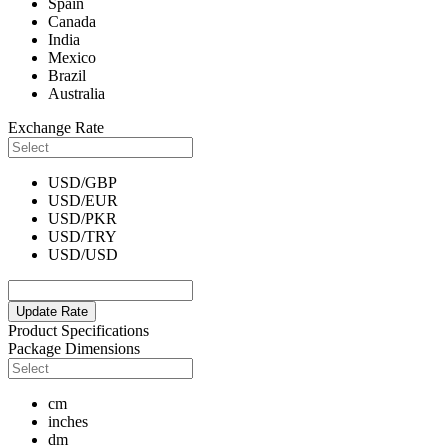
Spain
Canada
India
Mexico
Brazil
Australia
Exchange Rate
USD/GBP
USD/EUR
USD/PKR
USD/TRY
USD/USD
Update Rate
Product Specifications
Package Dimensions
cm
inches
dm