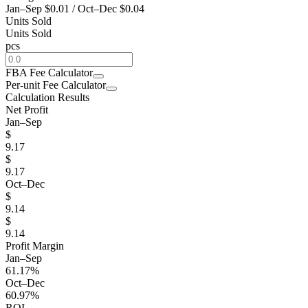
Jan–Sep
$0.01
/
Oct–Dec
$0.04
Units Sold
Units Sold
pcs
FBA Fee Calculator
Per-unit Fee Calculator
Calculation Results
Net Profit
Jan–Sep
$
9.17
$
9.17
Oct–Dec
$
9.14
$
9.14
Profit Margin
Jan–Sep
61.17%
Oct–Dec
60.97%
ROI