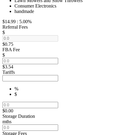
Lawn Mowers and Snow Throwers
Consumer Electronics
handmade
$14.99
:
5.00%
Referral Fees
$
$0.75
FBA Fee
$
$3.54
Tariffs
%
$
$0.00
Storage Duration
mths
Storage Fees