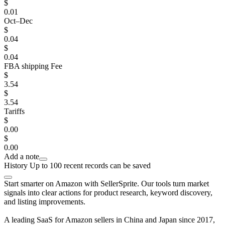
$
0.01
Oct–Dec
$
0.04
$
0.04
FBA shipping Fee
$
3.54
$
3.54
Tariffs
$
0.00
$
0.00
Add a note
History
Up to 100 recent records can be saved
Start smarter on Amazon with SellerSprite. Our tools turn market
signals into clear actions for product research, keyword discovery,
and listing improvements.
A leading SaaS for Amazon sellers in China and Japan since 2017,