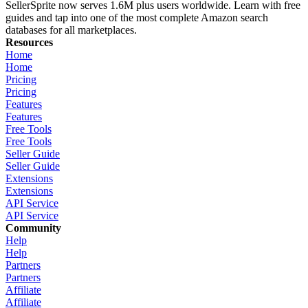
SellerSprite now serves 1.6M plus users worldwide. Learn with free
guides and tap into one of the most complete Amazon search
databases for all marketplaces.
Resources
Home
Home
Pricing
Pricing
Features
Features
Free Tools
Free Tools
Seller Guide
Seller Guide
Extensions
Extensions
API Service
API Service
Community
Help
Help
Partners
Partners
Affiliate
Affiliate