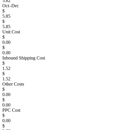
5.82
Oct–Dec
$
5.85
$
5.85
Unit Cost
$
0.00
$
0.00
Inbound Shipping Cost
$
1.52
$
1.52
Other Costs
$
0.00
$
0.00
PPC Cost
$
0.00
$