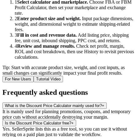
1
Select calculator and marketplace.
Choose FBA or FBM
Profit Calculator, then set your marketplace and exchange
rate.
2
Enter product size and weight.
Input package dimensions,
weight, and dimensional weight to estimate shipping-related
fees.
3
Fill in cost and revenue data.
Add listing price, shipping
fee, unit cost, inbound shipping, PPC cost, and returns.
4
Review and manage results.
Check net profit, margin,
ROI, and cost breakdown, then use History to revisit previous
calculations.
Tip: Start with accurate product size, weight, and cost inputs, as
small changes can significantly impact your final profit results.
For New Users
Tutorial Video
Frequently asked questions
What is the Discount Price Calculator mainly used for?
+
It is mainly used for planning promotions, coupons, and temporary
price cuts without accidentally destroying your margin.
Is the Discount Price Calculator free?
+
Yes. SellerSprite lists this as a free tool, so you can use it without
relying on a paid plan just to validate the workflow.