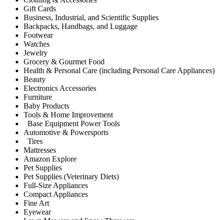
Gift Cards
Business, Industrial, and Scientific Supplies
Backpacks, Handbags, and Luggage
Footwear
Watches
Jewelry
Grocery & Gourmet Food
Health & Personal Care (including Personal Care Appliances)
Beauty
Electronics Accessories
Furniture
Baby Products
Tools & Home Improvement
Base Equipment Power Tools
Automotive & Powersports
Tires
Mattresses
Amazon Explore
Pet Supplies
Pet Supplies (Veterinary Diets)
Full-Size Appliances
Compact Appliances
Fine Art
Eyewear