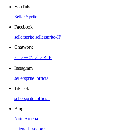
YouTube
Seller Sprite
Facebook
sellersprite
sellersprite-JP
Chatwork
セラースプライト
Instagram
sellersprite_official
Tik Tok
sellersprite_official
Blog
Note
Ameba
hatena
Livedoor