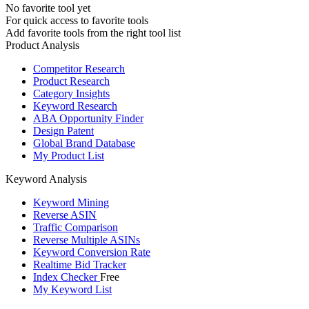
No favorite tool yet
For quick access to favorite tools
Add favorite tools from the right tool list
Product Analysis
Competitor Research
Product Research
Category Insights
Keyword Research
ABA Opportunity Finder
Design Patent
Global Brand Database
My Product List
Keyword Analysis
Keyword Mining
Reverse ASIN
Traffic Comparison
Reverse Multiple ASINs
Keyword Conversion Rate
Realtime Bid Tracker
Index Checker
Free
My Keyword List