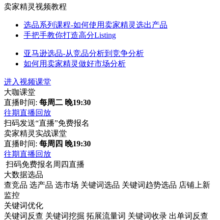
卖家精灵视频教程
选品系列课程-如何使用卖家精灵选出产品
手把手教你打造高分Listing
亚马逊选品-从竞品分析到竞争分析
如何用卖家精灵做好市场分析
进入视频课堂
大咖课堂
直播时间:
每周二 晚19:30
往期直播回放
扫码发送“直播”免费报名
卖家精灵实战课堂
直播时间:
每周四 晚19:30
往期直播回放
扫码免费报名周四直播
大数据选品
查竞品
选产品
选市场
关键词选品
关键词趋势选品
店铺上新
监控
关键词优化
关键词反查
关键词挖掘
拓展流量词
关键词收录
出单词反查