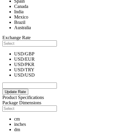
Spain
Canada
India
Mexico
Brazil
Australia
Exchange Rate
USD/GBP
USD/EUR
USD/PKR
USD/TRY
USD/USD
Update Rate
Product Specifications
Package Dimensions
cm
inches
dm