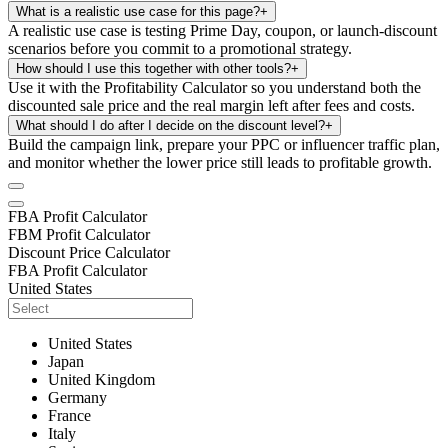
What is a realistic use case for this page?
+
A realistic use case is testing Prime Day, coupon, or launch-discount
scenarios before you commit to a promotional strategy.
How should I use this together with other tools?
+
Use it with the Profitability Calculator so you understand both the
discounted sale price and the real margin left after fees and costs.
What should I do after I decide on the discount level?
+
Build the campaign link, prepare your PPC or influencer traffic plan,
and monitor whether the lower price still leads to profitable growth.
FBA Profit Calculator
FBM Profit Calculator
Discount Price Calculator
FBA Profit Calculator
United States
United States
Japan
United Kingdom
Germany
France
Italy