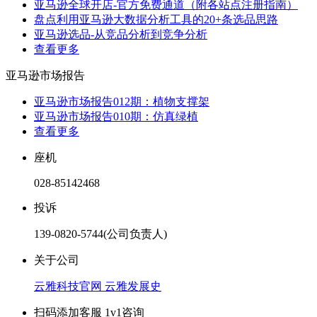
亚马逊全球开店-官方免费通道（附各站点注册指南）
盘点利用亚马逊大数据分析工具的20+条选品思路
亚马逊选品-从竞品分析到竞争分析
查看更多
亚马逊市场报告
亚马逊市场报告012期：植物支撑架
亚马逊市场报告010期：仿真绿植
查看更多
座机
028-85142468
投诉
139-0820-5744(公司负责人)
关于公司
云雅科技官网
云雅发展史
扫码添加客服 1v1咨询