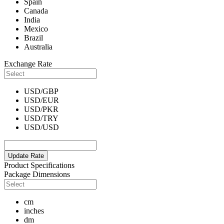
Spain
Canada
India
Mexico
Brazil
Australia
Exchange Rate
USD/GBP
USD/EUR
USD/PKR
USD/TRY
USD/USD
Update Rate
Product Specifications
Package Dimensions
cm
inches
dm