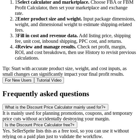
1
Select calculator and marketplace.
Choose FBA or FBM
Profit Calculator, then set your marketplace and exchange
rate.
2
Enter product size and weight.
Input package dimensions,
weight, and dimensional weight to estimate shipping-related
fees.
3
Fill in cost and revenue data.
Add listing price, shipping
fee, unit cost, inbound shipping, PPC cost, and returns.
4
Review and manage results.
Check net profit, margin,
ROI, and cost breakdown, then use History to revisit previous
calculations.
Tip: Start with accurate product size, weight, and cost inputs, as
small changes can significantly impact your final profit results.
For New Users
Tutorial Video
Frequently asked questions
What is the Discount Price Calculator mainly used for?
+
It is mainly used for planning promotions, coupons, and temporary
price cuts without accidentally destroying your margin.
Is the Discount Price Calculator free?
+
Yes. SellerSprite lists this as a free tool, so you can use it without
relying on a paid plan just to validate the workflow.