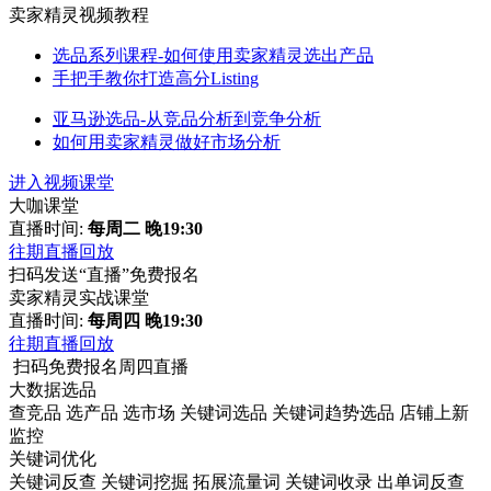
卖家精灵视频教程
选品系列课程-如何使用卖家精灵选出产品
手把手教你打造高分Listing
亚马逊选品-从竞品分析到竞争分析
如何用卖家精灵做好市场分析
进入视频课堂
大咖课堂
直播时间:
每周二 晚19:30
往期直播回放
扫码发送“直播”免费报名
卖家精灵实战课堂
直播时间:
每周四 晚19:30
往期直播回放
扫码免费报名周四直播
大数据选品
查竞品
选产品
选市场
关键词选品
关键词趋势选品
店铺上新
监控
关键词优化
关键词反查
关键词挖掘
拓展流量词
关键词收录
出单词反查