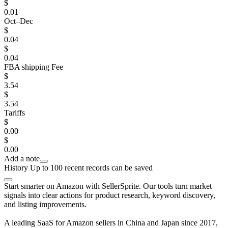
$
0.01
Oct–Dec
$
0.04
$
0.04
FBA shipping Fee
$
3.54
$
3.54
Tariffs
$
0.00
$
0.00
Add a note
History
Up to 100 recent records can be saved
Start smarter on Amazon with SellerSprite. Our tools turn market
signals into clear actions for product research, keyword discovery,
and listing improvements.
A leading SaaS for Amazon sellers in China and Japan since 2017,