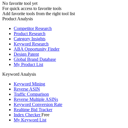
No favorite tool yet
For quick access to favorite tools
Add favorite tools from the right tool list
Product Analysis
Competitor Research
Product Research
Category Insights
Keyword Research
ABA Opportunity Finder
Design Patent
Global Brand Database
My Product List
Keyword Analysis
Keyword Mining
Reverse ASIN
Traffic Comparison
Reverse Multiple ASINs
Keyword Conversion Rate
Realtime Bid Tracker
Index Checker
Free
My Keyword List