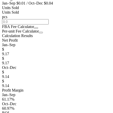
Jan–Sep
$0.01
/
Oct–Dec
$0.04
Units Sold
Units Sold
pcs
FBA Fee Calculator
Per-unit Fee Calculator
Calculation Results
Net Profit
Jan–Sep
$
9.17
$
9.17
Oct–Dec
$
9.14
$
9.14
Profit Margin
Jan–Sep
61.17%
Oct–Dec
60.97%
ROI