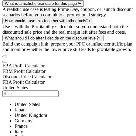
What is a realistic use case for this page?
+
A realistic use case is testing Prime Day, coupon, or launch-discount
scenarios before you commit to a promotional strategy.
How should I use this together with other tools?
+
Use it with the Profitability Calculator so you understand both the
discounted sale price and the real margin left after fees and costs.
What should I do after I decide on the discount level?
+
Build the campaign link, prepare your PPC or influencer traffic plan,
and monitor whether the lower price still leads to profitable growth.
FBA Profit Calculator
FBM Profit Calculator
Discount Price Calculator
FBA Profit Calculator
United States
United States
Japan
United Kingdom
Germany
France
Italy