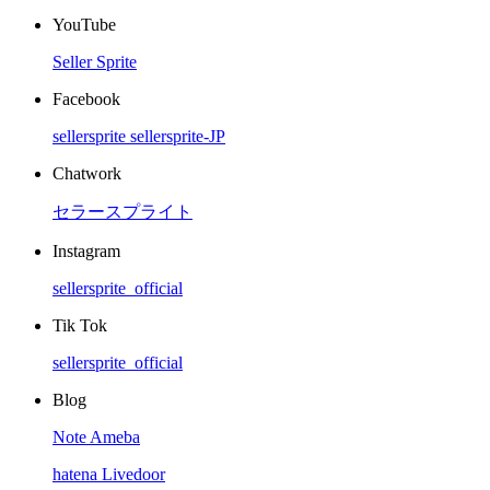
YouTube
Seller Sprite
Facebook
sellersprite
sellersprite-JP
Chatwork
セラースプライト
Instagram
sellersprite_official
Tik Tok
sellersprite_official
Blog
Note
Ameba
hatena
Livedoor