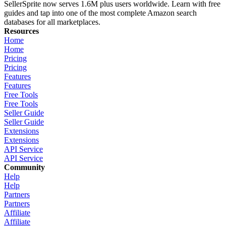
SellerSprite now serves 1.6M plus users worldwide. Learn with free
guides and tap into one of the most complete Amazon search
databases for all marketplaces.
Resources
Home
Home
Pricing
Pricing
Features
Features
Free Tools
Free Tools
Seller Guide
Seller Guide
Extensions
Extensions
API Service
API Service
Community
Help
Help
Partners
Partners
Affiliate
Affiliate