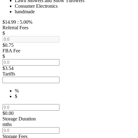
Lawn Mowers and Snow Throwers
Consumer Electronics
handmade
$14.99
:
5.00%
Referral Fees
$
$0.75
FBA Fee
$
$3.54
Tariffs
%
$
$0.00
Storage Duration
mths
Storage Fees