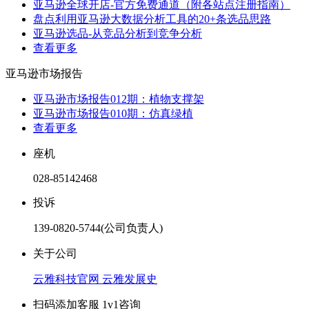
亚马逊全球开店-官方免费通道（附各站点注册指南）
盘点利用亚马逊大数据分析工具的20+条选品思路
亚马逊选品-从竞品分析到竞争分析
查看更多
亚马逊市场报告
亚马逊市场报告012期：植物支撑架
亚马逊市场报告010期：仿真绿植
查看更多
座机
028-85142468
投诉
139-0820-5744(公司负责人)
关于公司
云雅科技官网
云雅发展史
扫码添加客服 1v1咨询