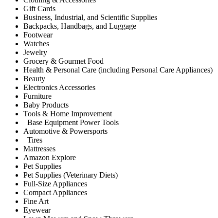
Gift Cards
Business, Industrial, and Scientific Supplies
Backpacks, Handbags, and Luggage
Footwear
Watches
Jewelry
Grocery & Gourmet Food
Health & Personal Care (including Personal Care Appliances)
Beauty
Electronics Accessories
Furniture
Baby Products
Tools & Home Improvement
Base Equipment Power Tools
Automotive & Powersports
Tires
Mattresses
Amazon Explore
Pet Supplies
Pet Supplies (Veterinary Diets)
Full-Size Appliances
Compact Appliances
Fine Art
Eyewear