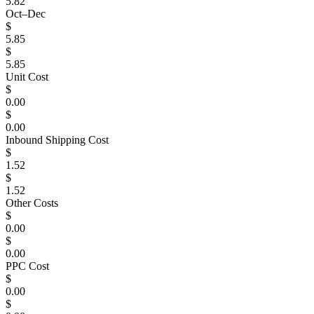
5.82
Oct–Dec
$
5.85
$
5.85
Unit Cost
$
0.00
$
0.00
Inbound Shipping Cost
$
1.52
$
1.52
Other Costs
$
0.00
$
0.00
PPC Cost
$
0.00
$