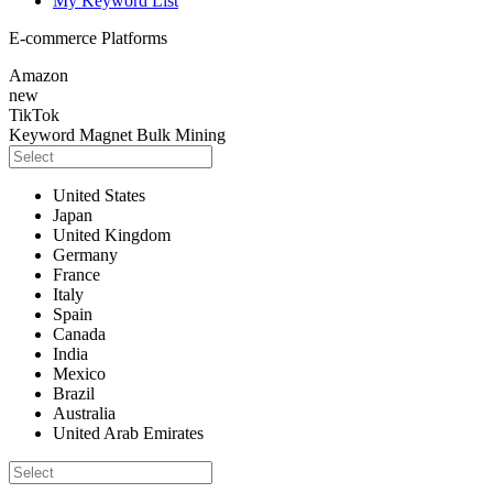
My Keyword List
E-commerce Platforms
Amazon
new
TikTok
Keyword Magnet
Bulk Mining
United States
Japan
United Kingdom
Germany
France
Italy
Spain
Canada
India
Mexico
Brazil
Australia
United Arab Emirates