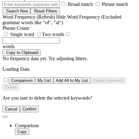
Broad match
Phrase match
Search Now
Reset Filters
Word Frequency (Refresh)
Hide Word Frequency
(Excluded
grammar words like "of", "at")
Phrase Count
Single word
Two words
words
Copy to Clipboard
No frequency data yet. Try adjusting filters.
Loading Data
Comparison
My List
Add All to My List
Export Keywords
Export
Are you sure to delete the selected keywords?
Cancel
Confirm
Comparison
Copy