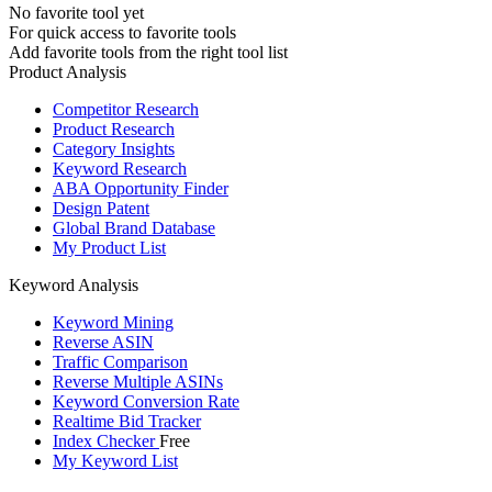
No favorite tool yet
For quick access to favorite tools
Add favorite tools from the right tool list
Product Analysis
Competitor Research
Product Research
Category Insights
Keyword Research
ABA Opportunity Finder
Design Patent
Global Brand Database
My Product List
Keyword Analysis
Keyword Mining
Reverse ASIN
Traffic Comparison
Reverse Multiple ASINs
Keyword Conversion Rate
Realtime Bid Tracker
Index Checker
Free
My Keyword List