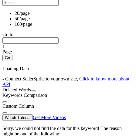
20/page
50/page
100/page
Go to
1
Page
Go
Loading Data
- Connect SellerSprite to your own site,
Click to know more about
API
-
Deleted Words
Keywords Comparison
Custom Column
Get More Videos
Watch Tutorial
Sorry, we could not find the data for this keyword! The reason
might be one of the following: