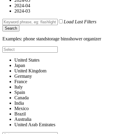
2024-05
2024-04
2024-03
Load Last Filters
Search
Examples:
phone stand
storage bins
shower organizer
United States
Japan
United Kingdom
Germany
France
Italy
Spain
Canada
India
Mexico
Brazil
Australia
United Arab Emirates