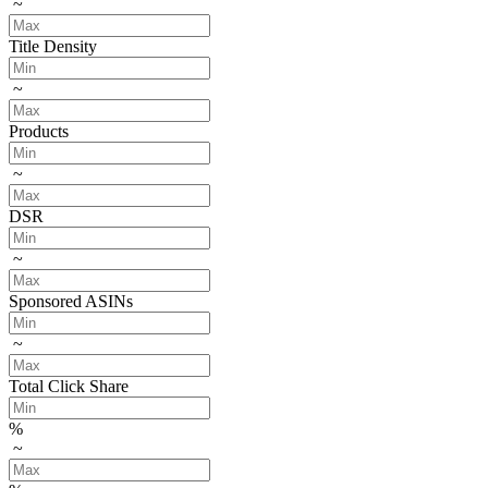
~
Title Density
~
Products
~
DSR
~
Sponsored ASINs
~
Total Click Share
%
~