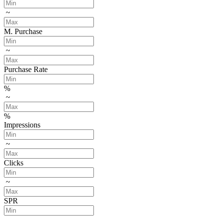
~
M. Purchase
~
Purchase Rate
%
~
%
Impressions
~
Clicks
~
SPR