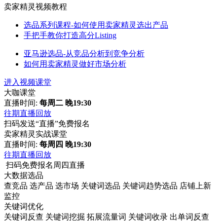
卖家精灵视频教程
选品系列课程-如何使用卖家精灵选出产品
手把手教你打造高分Listing
亚马逊选品-从竞品分析到竞争分析
如何用卖家精灵做好市场分析
进入视频课堂
大咖课堂
直播时间:
每周二 晚19:30
往期直播回放
扫码发送“直播”免费报名
卖家精灵实战课堂
直播时间:
每周四 晚19:30
往期直播回放
扫码免费报名周四直播
大数据选品
查竞品
选产品
选市场
关键词选品
关键词趋势选品
店铺上新
监控
关键词优化
关键词反查
关键词挖掘
拓展流量词
关键词收录
出单词反查