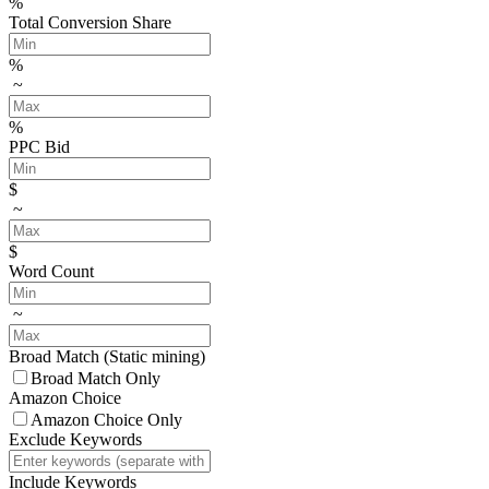
%
Total Conversion Share
%
~
%
PPC Bid
$
~
$
Word Count
~
Broad Match
(Static mining)
Broad Match Only
Amazon Choice
Amazon Choice Only
Exclude Keywords
Include Keywords