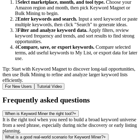
1
Select marketplace, month, and tool type.
Choose your
Amazon region and month, then pick Keyword Magnet or
Bulk Mining to begin.
2
Enter keywords and search.
Input a seed keyword or paste
multiple keywords, then click "Search" to generate ideas.
3
Filter and analyze keyword data.
Apply filters, review
keyword frequency and trends, and sort results to find strong
opportunities.
4
Compare, save, or export keywords.
Compare selected
terms, add useful keywords to My List, or export data for later
use.
Tip: Start with Keyword Magnet to discover long-tail opportunities,
then use Bulk Mining to refine and analyze larger keyword lists
efficiently.
For New Users
Tutorial Video
Frequently asked questions
When is Keyword Miner the right tool?
+
It is the right tool when you need to build a broad keyword universe
from a seed phrase, especially during niche discovery or early listing
planning.
What is a good real-world scenario for Keyword Miner?
+