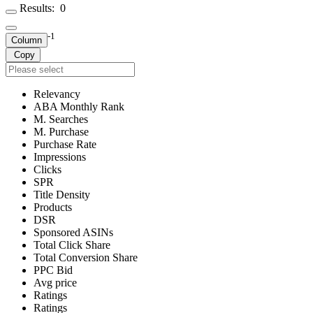
Results:
0
-1
Column
Copy
Relevancy
ABA Monthly Rank
M. Searches
M. Purchase
Purchase Rate
Impressions
Clicks
SPR
Title Density
Products
DSR
Sponsored ASINs
Total Click Share
Total Conversion Share
PPC Bid
Avg price
Ratings
Ratings