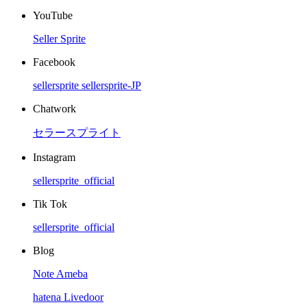
YouTube
Seller Sprite
Facebook
sellersprite
sellersprite-JP
Chatwork
セラースプライト
Instagram
sellersprite_official
Tik Tok
sellersprite_official
Blog
Note
Ameba
hatena
Livedoor