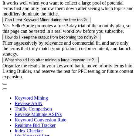
It works well when you want to collect a large pool of potential
terms first and only narrow them down after seeing which topics and
modifiers dominate the niche.
Can I test Keyword Miner during the free trial?
+
Yes. SellerSprite promotes a free 3-day trial of the monthly plan, so
this page can be tested in a real workflow before you subscribe.
How do I keep the output from becoming too noisy?
+
Filter aggressively by relevance and commercial fit, and save only
the terms that truly match your product, customer intent, and launch
strategy.
What should I do after mining a large keyword list?
+
Organize the results in your keyword bank, move priority terms into
Listing Builder, and reserve the rest for PPC testing or future content
expansion.
Keyword Mining
Reverse ASIN
Traffic Comparison
Reverse Multiple ASINs
Keyword Conversion Rate
Realtime Bid Tracker
Index Checker