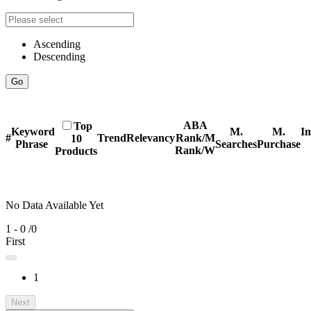
Ascending
Descending
Go
ABA
Top
Keyword
M.
M.
Im
#
Trend
Relevancy
Rank/M
10
Phrase
Searches
Purchase
Rank/W
Products
No Data Available Yet
1 - 0
/0
First
1
Next