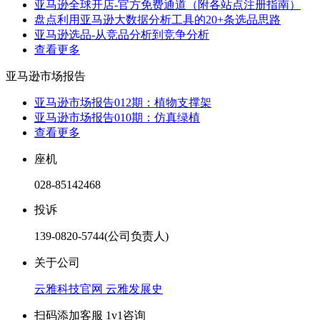
亚马逊全球开店-官方免费通道（附各站点注册指南）
盘点利用亚马逊大数据分析工具的20+条选品思路
亚马逊选品-从竞品分析到竞争分析
查看更多
亚马逊市场报告
亚马逊市场报告012期：植物支撑架
亚马逊市场报告010期：仿真绿植
查看更多
座机
028-85142468
投诉
139-0820-5744(公司负责人)
关于公司
云雅科技官网
云雅发展史
扫码添加客服 1v1咨询