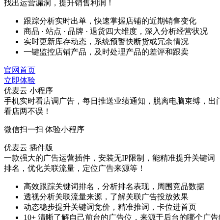
找出运营漏洞，提升销售利润！
跟踪分析实时出单，快速掌握店铺的近期销售变化
商品 · 站点 · 品牌 · 退货四大维度，深入分析经营状况
实时更新库存动态，系统预警快断货或冗余情况
一键监控店铺产品，及时处理产品的差评和跟卖
官网首页
立即体验
优麦云 小程序
手机实时看店调广告，每日推送业绩通知，脱离电脑束缚，出
看店两不误！
微信扫一扫 体验小程序
优麦云 插件版
一款强大的广告运营插件，安装无IP限制，能精准提升关键词
排名，优化关联流量，定位广告来源等！
高效跟踪关键词排名，分析排名表现，周围竞品数据
透视分析关联流量来源，了解关联广告投放效果
动态稳步提升关键词竞价，精准推词，卡位进首页
10+ 清晰了解自己前台的广告位，来源于后台的哪个广告