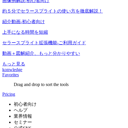
画像例解説-初心者向け
約５分でセラースプライトの使い方を徹底解説！
紹介動画-初心者向け
上手になる時間を短縮
セラースプライト拡張機能-ご利用ガイド
動画＋図解紹介、もっと分かりやすい
もっと見る
konwledge
Favorites
Drag and drop to sort the tools
Pricing
初心者向け
ヘルプ
業界情報
セミナー