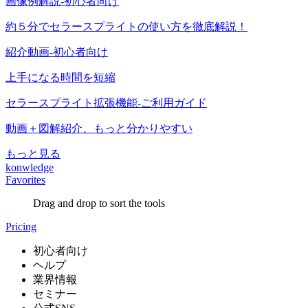
画像例解説-初心者向け
約５分でセラースプライトの使い方を徹底解説！
紹介動画-初心者向け
上手になる時間を短縮
セラースプライト拡張機能-ご利用ガイド
動画＋図解紹介、もっと分かりやすい
もっと見る
konwledge
Favorites
Drag and drop to sort the tools
Pricing
初心者向け
ヘルプ
業界情報
セミナー