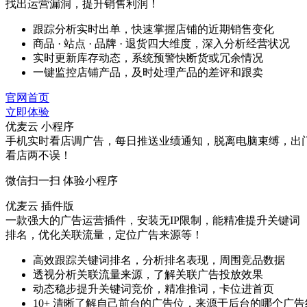
找出运营漏洞，提升销售利润！
跟踪分析实时出单，快速掌握店铺的近期销售变化
商品 · 站点 · 品牌 · 退货四大维度，深入分析经营状况
实时更新库存动态，系统预警快断货或冗余情况
一键监控店铺产品，及时处理产品的差评和跟卖
官网首页
立即体验
优麦云 小程序
手机实时看店调广告，每日推送业绩通知，脱离电脑束缚，出
看店两不误！
微信扫一扫 体验小程序
优麦云 插件版
一款强大的广告运营插件，安装无IP限制，能精准提升关键词
排名，优化关联流量，定位广告来源等！
高效跟踪关键词排名，分析排名表现，周围竞品数据
透视分析关联流量来源，了解关联广告投放效果
动态稳步提升关键词竞价，精准推词，卡位进首页
10+ 清晰了解自己前台的广告位，来源于后台的哪个广告