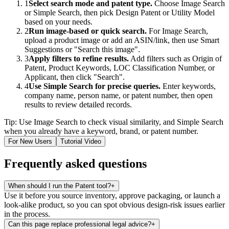
1
Select search mode and patent type.
Choose Image Search
or Simple Search, then pick Design Patent or Utility Model
based on your needs.
2
Run image-based or quick search.
For Image Search,
upload a product image or add an ASIN/link, then use Smart
Suggestions or "Search this image".
3
Apply filters to refine results.
Add filters such as Origin of
Patent, Product Keywords, LOC Classification Number, or
Applicant, then click "Search".
4
Use Simple Search for precise queries.
Enter keywords,
company name, person name, or patent number, then open
results to review detailed records.
Tip: Use Image Search to check visual similarity, and Simple Search
when you already have a keyword, brand, or patent number.
For New Users
Tutorial Video
Frequently asked questions
When should I run the Patent tool?
+
Use it before you source inventory, approve packaging, or launch a
look-alike product, so you can spot obvious design-risk issues earlier
in the process.
Can this page replace professional legal advice?
+