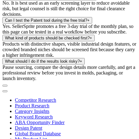
No. It is best used as an early screening layer to reduce avoidable
risk, but legal counsel is still the right choice for final clearance
decisions.
Can I test the Patent tool during the free trial?
+
Yes. SellerSprite promotes a free 3-day trial of the monthly plan, so
this page can be tested in a real workflow before you subscribe.
What kind of products should be checked first?
+
Products with distinctive shapes, visible industrial design features, or
crowded branded niches should be screened first because they carry
a higher infringement risk.
What should I do if the results look risky?
+
Pause sourcing, compare the design details more carefully, and get a
professional review before you invest in molds, packaging, or
launch inventory.
Competitor Research
Product Research
Category Insights
Keyword Research
ABA Opportunity Finder
Design Patent
Global Brand Database