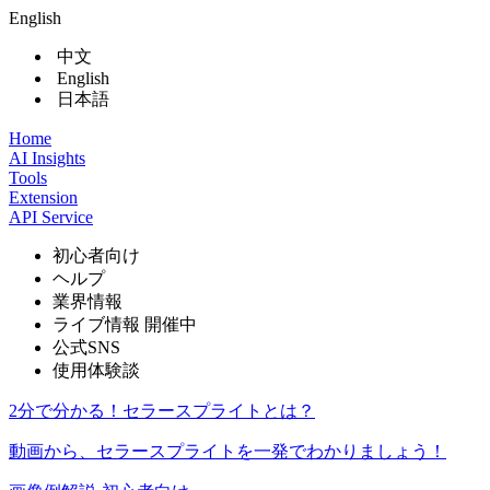
English
中文
English
日本語
Home
AI Insights
Tools
Extension
API Service
初心者向け
ヘルプ
業界情報
ライブ情報
開催中
公式SNS
使用体験談
2分で分かる！セラースプライトとは？
動画から、セラースプライトを一発でわかりましょう！