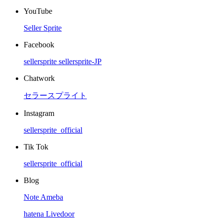
YouTube
Seller Sprite
Facebook
sellersprite
sellersprite-JP
Chatwork
セラースプライト
Instagram
sellersprite_official
Tik Tok
sellersprite_official
Blog
Note
Ameba
hatena
Livedoor