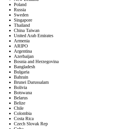
Poland
Russia
Sweden
Singapore
Thailand
China Taiwan
United Arab Emirates
Armenia
ARIPO
Argentina
Azerbaijan
Bosnia and Herzegovina
Bangladesh
Bulgaria
Bahrain
Brunei Darussalam
Bolivia
Botswana
Belarus
Belize
Chile
Colombia
Costa Rica
Czech Slovak Rep
Cuba