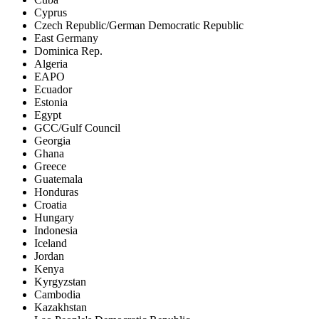
Cyprus
Czech Republic/German Democratic Republic
East Germany
Dominica Rep.
Algeria
EAPO
Ecuador
Estonia
Egypt
GCC/Gulf Council
Georgia
Ghana
Greece
Guatemala
Honduras
Croatia
Hungary
Indonesia
Iceland
Jordan
Kenya
Kyrgyzstan
Cambodia
Kazakhstan