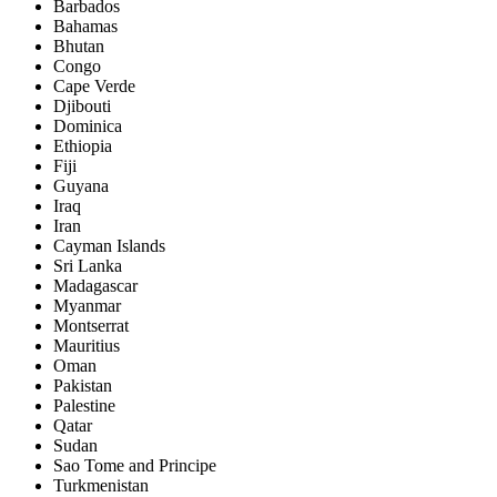
Barbados
Bahamas
Bhutan
Congo
Cape Verde
Djibouti
Dominica
Ethiopia
Fiji
Guyana
Iraq
Iran
Cayman Islands
Sri Lanka
Madagascar
Myanmar
Montserrat
Mauritius
Oman
Pakistan
Palestine
Qatar
Sudan
Sao Tome and Principe
Turkmenistan