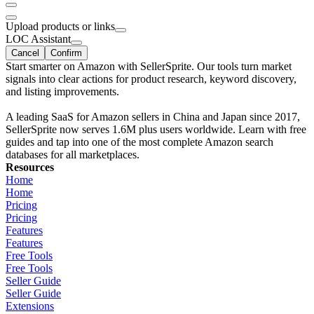
Upload products or links
LOC Assistant
Cancel
Confirm
Start smarter on Amazon with SellerSprite. Our tools turn market
signals into clear actions for product research, keyword discovery,
and listing improvements.
A leading SaaS for Amazon sellers in China and Japan since 2017,
SellerSprite now serves 1.6M plus users worldwide. Learn with free
guides and tap into one of the most complete Amazon search
databases for all marketplaces.
Resources
Home
Home
Pricing
Pricing
Features
Features
Free Tools
Free Tools
Seller Guide
Seller Guide
Extensions