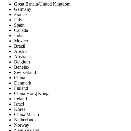
Great Britain/United Kingdom
Germany
France
Italy
Spain
Canada
India
Mexico
Brazil
Austria
Australia
Belgium
Benelux
Switzerland
China
Denmark
Finland
China Hong Kong
Ireland
Israel
Korea
China Macao
Netherlands
Norway
New Zealand