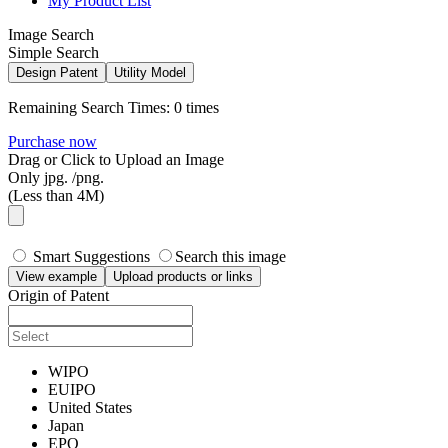
My Product List
Image Search
Simple Search
Design Patent
Utility Model
Remaining Search Times:
0 times
Purchase now
Drag or Click to Upload an Image
Only jpg. /png.
(Less than 4M)
Smart Suggestions
Search this image
View example
Upload products or links
Origin of Patent
WIPO
EUIPO
United States
Japan
EPO