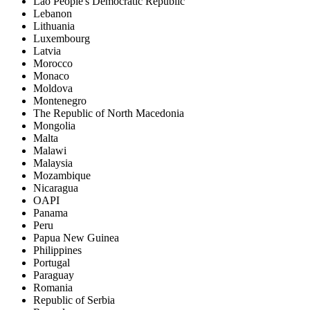
Lao People's Democratic Republic
Lebanon
Lithuania
Luxembourg
Latvia
Morocco
Monaco
Moldova
Montenegro
The Republic of North Macedonia
Mongolia
Malta
Malawi
Malaysia
Mozambique
Nicaragua
OAPI
Panama
Peru
Papua New Guinea
Philippines
Portugal
Paraguay
Romania
Republic of Serbia