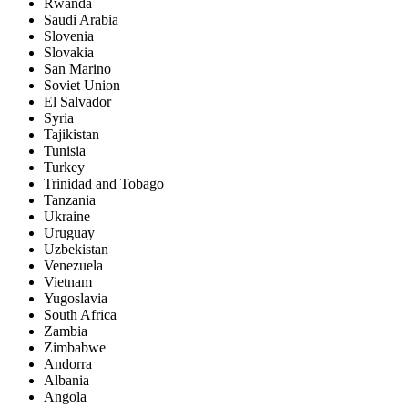
Rwanda
Saudi Arabia
Slovenia
Slovakia
San Marino
Soviet Union
El Salvador
Syria
Tajikistan
Tunisia
Turkey
Trinidad and Tobago
Tanzania
Ukraine
Uruguay
Uzbekistan
Venezuela
Vietnam
Yugoslavia
South Africa
Zambia
Zimbabwe
Andorra
Albania
Angola