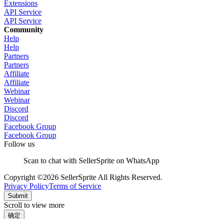
Extensions
API Service
API Service
Community
Help
Help
Partners
Partners
Affiliate
Affiliate
Webinar
Webinar
Discord
Discord
Facebook Group
Facebook Group
Follow us
Scan to chat with SellerSprite on WhatsApp
Copyright ©2026 SellerSprite All Rights Reserved.
Privacy Policy
Terms of Service
Submit
Scroll to view more
确定