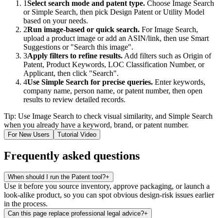
1
Select search mode and patent type.
Choose Image Search
or Simple Search, then pick Design Patent or Utility Model
based on your needs.
2
Run image-based or quick search.
For Image Search,
upload a product image or add an ASIN/link, then use Smart
Suggestions or "Search this image".
3
Apply filters to refine results.
Add filters such as Origin of
Patent, Product Keywords, LOC Classification Number, or
Applicant, then click "Search".
4
Use Simple Search for precise queries.
Enter keywords,
company name, person name, or patent number, then open
results to review detailed records.
Tip: Use Image Search to check visual similarity, and Simple Search
when you already have a keyword, brand, or patent number.
For New Users
Tutorial Video
Frequently asked questions
When should I run the Patent tool?
+
Use it before you source inventory, approve packaging, or launch a
look-alike product, so you can spot obvious design-risk issues earlier
in the process.
Can this page replace professional legal advice?
+