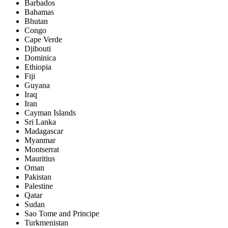
Barbados
Bahamas
Bhutan
Congo
Cape Verde
Djibouti
Dominica
Ethiopia
Fiji
Guyana
Iraq
Iran
Cayman Islands
Sri Lanka
Madagascar
Myanmar
Montserrat
Mauritius
Oman
Pakistan
Palestine
Qatar
Sudan
Sao Tome and Principe
Turkmenistan