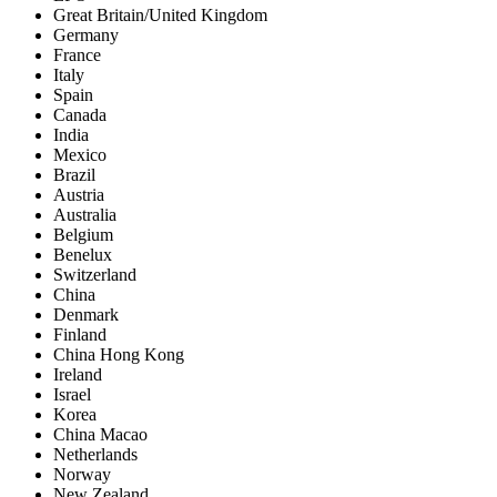
Great Britain/United Kingdom
Germany
France
Italy
Spain
Canada
India
Mexico
Brazil
Austria
Australia
Belgium
Benelux
Switzerland
China
Denmark
Finland
China Hong Kong
Ireland
Israel
Korea
China Macao
Netherlands
Norway
New Zealand