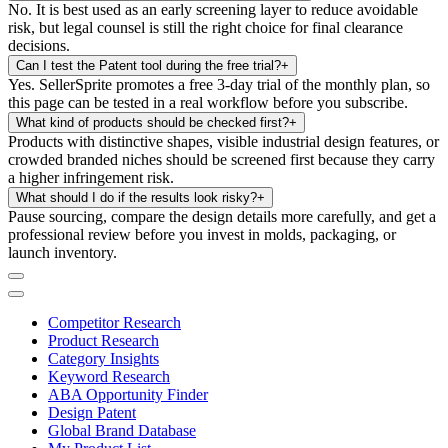
No. It is best used as an early screening layer to reduce avoidable
risk, but legal counsel is still the right choice for final clearance
decisions.
Can I test the Patent tool during the free trial?
+
Yes. SellerSprite promotes a free 3-day trial of the monthly plan, so
this page can be tested in a real workflow before you subscribe.
What kind of products should be checked first?
+
Products with distinctive shapes, visible industrial design features, or
crowded branded niches should be screened first because they carry
a higher infringement risk.
What should I do if the results look risky?
+
Pause sourcing, compare the design details more carefully, and get a
professional review before you invest in molds, packaging, or
launch inventory.
Competitor Research
Product Research
Category Insights
Keyword Research
ABA Opportunity Finder
Design Patent
Global Brand Database