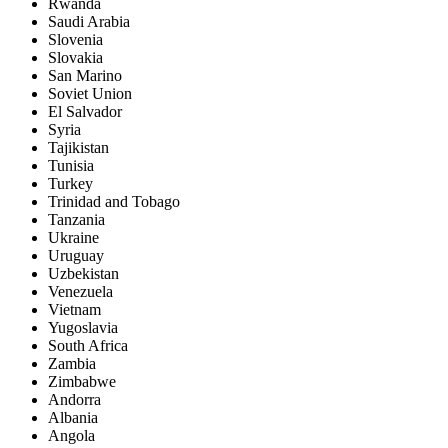
Rwanda
Saudi Arabia
Slovenia
Slovakia
San Marino
Soviet Union
El Salvador
Syria
Tajikistan
Tunisia
Turkey
Trinidad and Tobago
Tanzania
Ukraine
Uruguay
Uzbekistan
Venezuela
Vietnam
Yugoslavia
South Africa
Zambia
Zimbabwe
Andorra
Albania
Angola