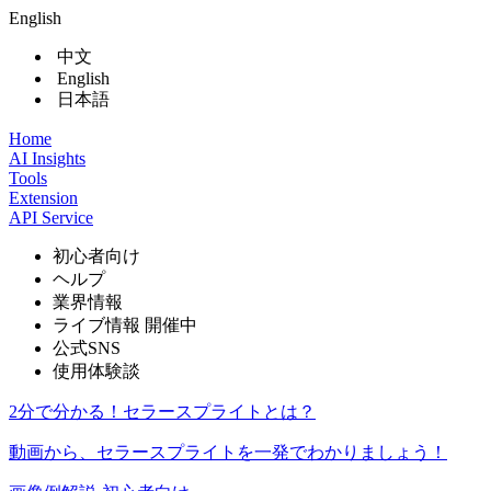
English
中文
English
日本語
Home
AI Insights
Tools
Extension
API Service
初心者向け
ヘルプ
業界情報
ライブ情報
開催中
公式SNS
使用体験談
2分で分かる！セラースプライトとは？
動画から、セラースプライトを一発でわかりましょう！