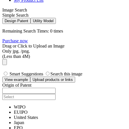
My Product List
Image Search
Simple Search
Design Patent
Utility Model
Remaining Search Times:
0 times
Purchase now
Drag or Click to Upload an Image
Only jpg. /png.
(Less than 4M)
Smart Suggestions
Search this image
View example
Upload products or links
Origin of Patent
WIPO
EUIPO
United States
Japan
EPO