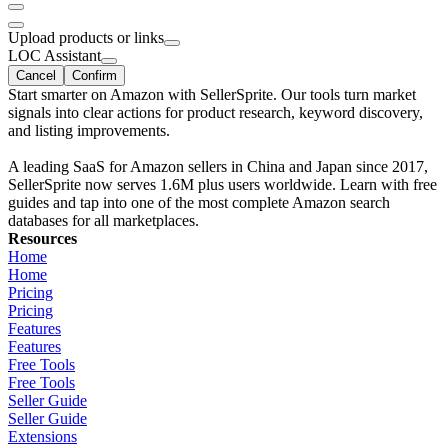
Upload products or links
LOC Assistant
Cancel
Confirm
Start smarter on Amazon with SellerSprite. Our tools turn market
signals into clear actions for product research, keyword discovery,
and listing improvements.
A leading SaaS for Amazon sellers in China and Japan since 2017,
SellerSprite now serves 1.6M plus users worldwide. Learn with free
guides and tap into one of the most complete Amazon search
databases for all marketplaces.
Resources
Home
Home
Pricing
Pricing
Features
Features
Free Tools
Free Tools
Seller Guide
Seller Guide
Extensions