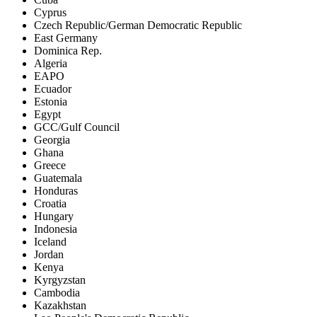
Cyprus
Czech Republic/German Democratic Republic
East Germany
Dominica Rep.
Algeria
EAPO
Ecuador
Estonia
Egypt
GCC/Gulf Council
Georgia
Ghana
Greece
Guatemala
Honduras
Croatia
Hungary
Indonesia
Iceland
Jordan
Kenya
Kyrgyzstan
Cambodia
Kazakhstan