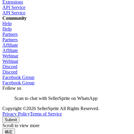
Extensions
API Service
API Service
Community
Help
Help
Partners
Partners
Affiliate
Affiliate
Webinar
Webinar
Discord
Discord
Facebook Group
Facebook Group
Follow us
Scan to chat with SellerSprite on WhatsApp
Copyright ©2026 SellerSprite All Rights Reserved.
Privacy Policy
Terms of Service
Submit
Scroll to view more
确定