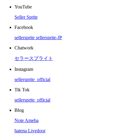
YouTube
Seller Sprite
Facebook
sellersprite
sellersprite-JP
Chatwork
セラースプライト
Instagram
sellersprite_official
Tik Tok
sellersprite_official
Blog
Note
Ameba
hatena
Livedoor