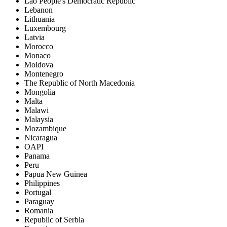
Lao People's Democratic Republic
Lebanon
Lithuania
Luxembourg
Latvia
Morocco
Monaco
Moldova
Montenegro
The Republic of North Macedonia
Mongolia
Malta
Malawi
Malaysia
Mozambique
Nicaragua
OAPI
Panama
Peru
Papua New Guinea
Philippines
Portugal
Paraguay
Romania
Republic of Serbia