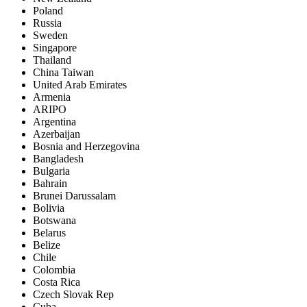
Poland
Russia
Sweden
Singapore
Thailand
China Taiwan
United Arab Emirates
Armenia
ARIPO
Argentina
Azerbaijan
Bosnia and Herzegovina
Bangladesh
Bulgaria
Bahrain
Brunei Darussalam
Bolivia
Botswana
Belarus
Belize
Chile
Colombia
Costa Rica
Czech Slovak Rep
Cuba