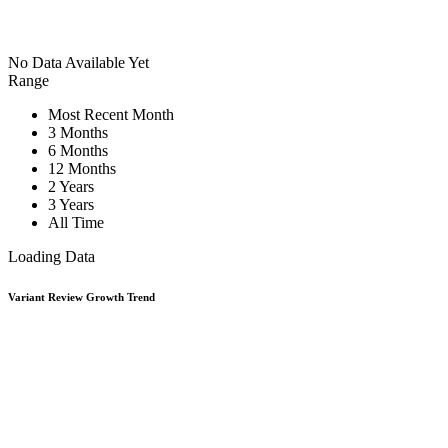
No Data Available Yet
Range
Most Recent Month
3 Months
6 Months
12 Months
2 Years
3 Years
All Time
Loading Data
Variant Review Growth Trend