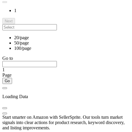
1
Next
20/page
50/page
100/page
Go to
1
Page
Go
Loading Data
Start smarter on Amazon with SellerSprite. Our tools turn market
signals into clear actions for product research, keyword discovery,
and listing improvements.