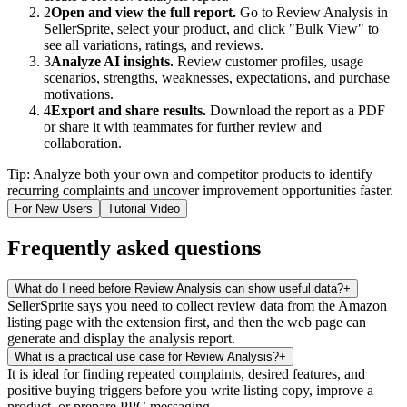
2
Open and view the full report.
Go to Review Analysis in
SellerSprite, select your product, and click "Bulk View" to
see all variations, ratings, and reviews.
3
Analyze AI insights.
Review customer profiles, usage
scenarios, strengths, weaknesses, expectations, and purchase
motivations.
4
Export and share results.
Download the report as a PDF
or share it with teammates for further review and
collaboration.
Tip: Analyze both your own and competitor products to identify
recurring complaints and uncover improvement opportunities faster.
For New Users
Tutorial Video
Frequently asked questions
What do I need before Review Analysis can show useful data?
+
SellerSprite says you need to collect review data from the Amazon
listing page with the extension first, and then the web page can
generate and display the analysis report.
What is a practical use case for Review Analysis?
+
It is ideal for finding repeated complaints, desired features, and
positive buying triggers before you write listing copy, improve a
product, or prepare PPC messaging.