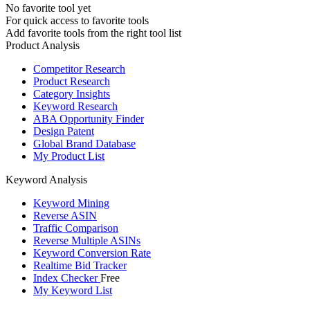
No favorite tool yet
For quick access to favorite tools
Add favorite tools from the right tool list
Product Analysis
Competitor Research
Product Research
Category Insights
Keyword Research
ABA Opportunity Finder
Design Patent
Global Brand Database
My Product List
Keyword Analysis
Keyword Mining
Reverse ASIN
Traffic Comparison
Reverse Multiple ASINs
Keyword Conversion Rate
Realtime Bid Tracker
Index Checker
Free
My Keyword List