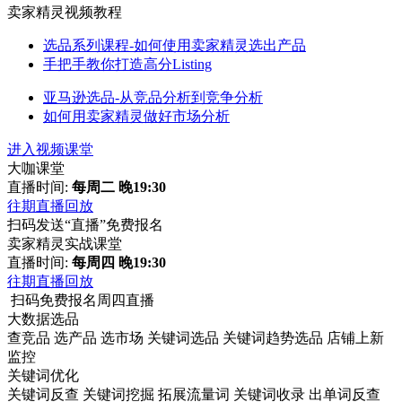
卖家精灵视频教程
选品系列课程-如何使用卖家精灵选出产品
手把手教你打造高分Listing
亚马逊选品-从竞品分析到竞争分析
如何用卖家精灵做好市场分析
进入视频课堂
大咖课堂
直播时间:
每周二 晚19:30
往期直播回放
扫码发送“直播”免费报名
卖家精灵实战课堂
直播时间:
每周四 晚19:30
往期直播回放
扫码免费报名周四直播
大数据选品
查竞品
选产品
选市场
关键词选品
关键词趋势选品
店铺上新
监控
关键词优化
关键词反查
关键词挖掘
拓展流量词
关键词收录
出单词反查