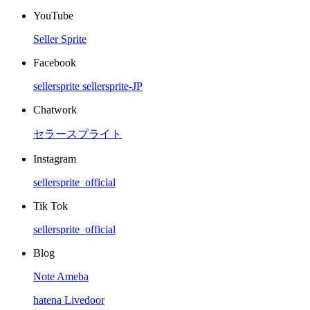
YouTube
Seller Sprite
Facebook
sellersprite
sellersprite-JP
Chatwork
セラースプライト
Instagram
sellersprite_official
Tik Tok
sellersprite_official
Blog
Note
Ameba
hatena
Livedoor