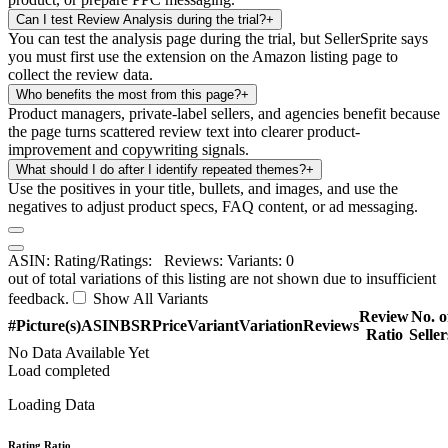
Can I test Review Analysis during the trial?
+
You can test the analysis page during the trial, but SellerSprite says
you must first use the extension on the Amazon listing page to
collect the review data.
Who benefits the most from this page?
+
Product managers, private-label sellers, and agencies benefit because
the page turns scattered review text into clearer product-
improvement and copywriting signals.
What should I do after I identify repeated themes?
+
Use the positives in your title, bullets, and images, and use the
negatives to adjust product specs, FAQ content, or ad messaging.
ASIN:
Rating/Ratings:
Reviews:
Variants: 0
out of
total variations of this listing are not shown due to insufficient
feedback.
Show All Variants
Review
No. o
#
Picture(s)
ASIN
BSR
Price
Variant
Variation
Reviews
Ratio
Seller
No Data Available Yet
Load completed
Loading Data
Rating Ratio