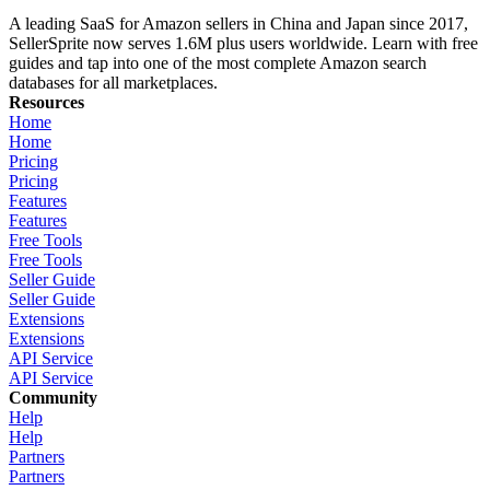
A leading SaaS for Amazon sellers in China and Japan since 2017,
SellerSprite now serves 1.6M plus users worldwide. Learn with free
guides and tap into one of the most complete Amazon search
databases for all marketplaces.
Resources
Home
Home
Pricing
Pricing
Features
Features
Free Tools
Free Tools
Seller Guide
Seller Guide
Extensions
Extensions
API Service
API Service
Community
Help
Help
Partners
Partners