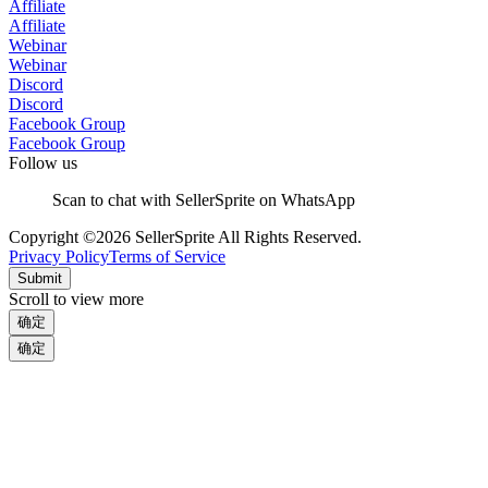
Affiliate
Affiliate
Webinar
Webinar
Discord
Discord
Facebook Group
Facebook Group
Follow us
Scan to chat with SellerSprite on WhatsApp
Copyright ©2026 SellerSprite All Rights Reserved.
Privacy Policy
Terms of Service
Submit
Scroll to view more
确定
确定