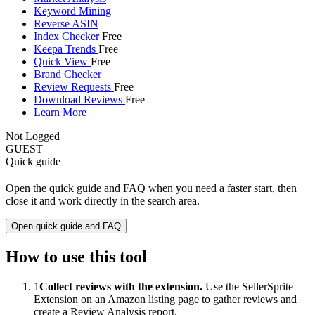
Keyword Mining
Reverse ASIN
Index Checker
Free
Keepa Trends
Free
Quick View
Free
Brand Checker
Review Requests
Free
Download Reviews
Free
Learn More
Not Logged
GUEST
Quick guide
Open the quick guide and FAQ when you need a faster start, then
close it and work directly in the search area.
Open quick guide and FAQ
How to use this tool
1
Collect reviews with the extension.
Use the SellerSprite
Extension on an Amazon listing page to gather reviews and
create a Review Analysis report.