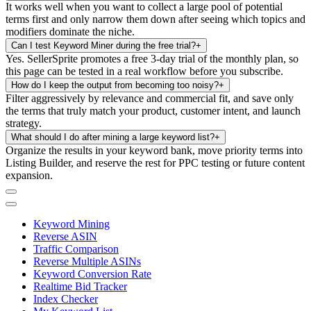
It works well when you want to collect a large pool of potential
terms first and only narrow them down after seeing which topics and
modifiers dominate the niche.
Can I test Keyword Miner during the free trial?
+
Yes. SellerSprite promotes a free 3-day trial of the monthly plan, so
this page can be tested in a real workflow before you subscribe.
How do I keep the output from becoming too noisy?
+
Filter aggressively by relevance and commercial fit, and save only
the terms that truly match your product, customer intent, and launch
strategy.
What should I do after mining a large keyword list?
+
Organize the results in your keyword bank, move priority terms into
Listing Builder, and reserve the rest for PPC testing or future content
expansion.
Keyword Mining
Reverse ASIN
Traffic Comparison
Reverse Multiple ASINs
Keyword Conversion Rate
Realtime Bid Tracker
Index Checker