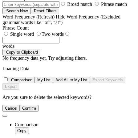
Broad match
Phrase match
Search Now
Reset Filters
Word Frequency (Refresh)
Hide Word Frequency
(Excluded
grammar words like "of", "at")
Phrase Count
Single word
Two words
words
Copy to Clipboard
No frequency data yet. Try adjusting filters.
Loading Data
Comparison
My List
Add All to My List
Export Keywords
Export
Are you sure to delete the selected keywords?
Cancel
Confirm
Comparison
Copy