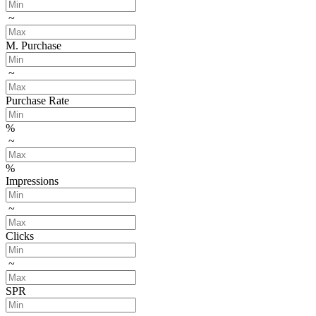
~
M. Purchase
~
Purchase Rate
%
~
%
Impressions
~
Clicks
~
SPR