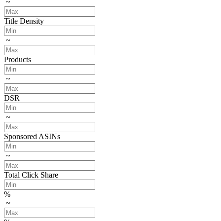
~
Title Density
~
Products
~
DSR
~
Sponsored ASINs
~
Total Click Share
%
~