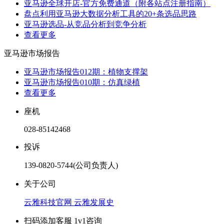
亚马逊全球开店-官方免费通道（附各站点注册指南）
盘点利用亚马逊大数据分析工具的20+条选品思路
亚马逊选品-从竞品分析到竞争分析
查看更多
亚马逊市场报告
亚马逊市场报告012期：植物支撑架
亚马逊市场报告010期：仿真绿植
查看更多
座机
028-85142468
投诉
139-0820-5744(公司负责人)
关于公司
云雅科技官网
云雅发展史
扫码添加客服 1v1咨询