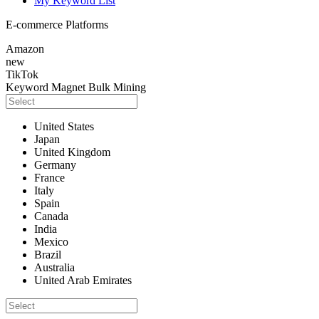
My Keyword List
E-commerce Platforms
Amazon
new
TikTok
Keyword Magnet
Bulk Mining
United States
Japan
United Kingdom
Germany
France
Italy
Spain
Canada
India
Mexico
Brazil
Australia
United Arab Emirates