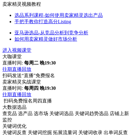
卖家精灵视频教程
选品系列课程-如何使用卖家精灵选出产品
手把手教你打造高分Listing
亚马逊选品-从竞品分析到竞争分析
如何用卖家精灵做好市场分析
进入视频课堂
大咖课堂
直播时间:
每周二 晚19:30
往期直播回放
扫码发送“直播”免费报名
卖家精灵实战课堂
直播时间:
每周四 晚19:30
往期直播回放
扫码免费报名周四直播
大数据选品
查竞品
选产品
选市场
关键词选品
关键词趋势选品
店铺上新
监控
关键词优化
关键词反查
关键词挖掘
拓展流量词
关键词收录
出单词反查