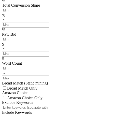
%
Total Conversion Share
%
~
%
PPC Bid
$
~
$
Word Count
~
Broad Match
(Static mining)
Broad Match Only
Amazon Choice
Amazon Choice Only
Exclude Keywords
Include Keywords