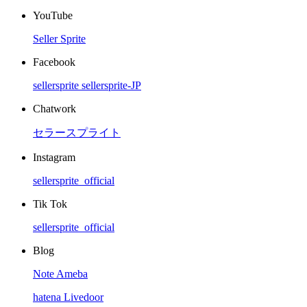
YouTube
Seller Sprite
Facebook
sellersprite
sellersprite-JP
Chatwork
セラースプライト
Instagram
sellersprite_official
Tik Tok
sellersprite_official
Blog
Note
Ameba
hatena
Livedoor