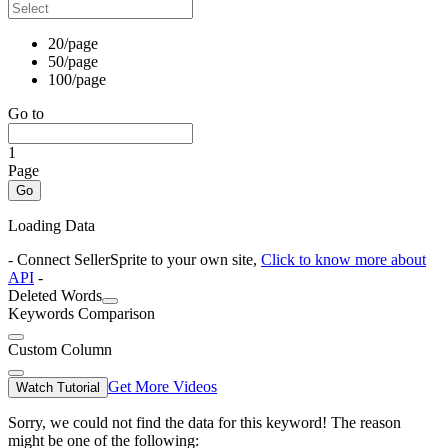
20/page
50/page
100/page
Go to
1
Page
Go
Loading Data
- Connect SellerSprite to your own site,
Click to know more about
API
-
Deleted Words
Keywords Comparison
Custom Column
Get More Videos
Watch Tutorial
Sorry, we could not find the data for this keyword! The reason
might be one of the following: