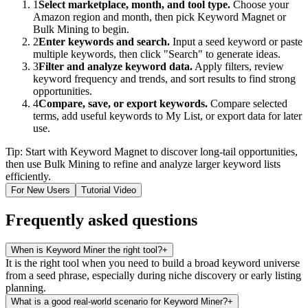
1
Select marketplace, month, and tool type.
Choose your
Amazon region and month, then pick Keyword Magnet or
Bulk Mining to begin.
2
Enter keywords and search.
Input a seed keyword or paste
multiple keywords, then click "Search" to generate ideas.
3
Filter and analyze keyword data.
Apply filters, review
keyword frequency and trends, and sort results to find strong
opportunities.
4
Compare, save, or export keywords.
Compare selected
terms, add useful keywords to My List, or export data for later
use.
Tip: Start with Keyword Magnet to discover long-tail opportunities,
then use Bulk Mining to refine and analyze larger keyword lists
efficiently.
For New Users
Tutorial Video
Frequently asked questions
When is Keyword Miner the right tool?
+
It is the right tool when you need to build a broad keyword universe
from a seed phrase, especially during niche discovery or early listing
planning.
What is a good real-world scenario for Keyword Miner?
+