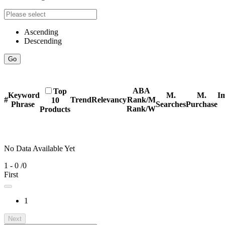
Ascending
Descending
Go
ABA
Top
Keyword
M.
M.
Im
#
Trend
Relevancy
Rank/M
10
Phrase
Searches
Purchase
Rank/W
Products
No Data Available Yet
1 - 0
/0
First
1
Next