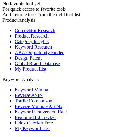
No favorite tool yet
For quick access to favorite tools
Add favorite tools from the right tool list
Product Analysis
Competitor Research
Product Research
Category Insights
Keyword Research
ABA Opportunity Finder
Design Patent
Global Brand Database
My Product List
Keyword Analysis
Keyword Mining
Reverse ASIN
Traffic Comparison
Reverse Multiple ASINs
Keyword Conversion Rate
Realtime Bid Tracker
Index Checker
Free
My Keyword List