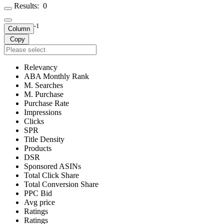
Results:
0
-1
Column
Copy
Relevancy
ABA Monthly Rank
M. Searches
M. Purchase
Purchase Rate
Impressions
Clicks
SPR
Title Density
Products
DSR
Sponsored ASINs
Total Click Share
Total Conversion Share
PPC Bid
Avg price
Ratings
Ratings