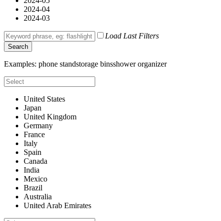
2024-05
2024-04
2024-03
Load Last Filters
Search
Examples:
phone stand
storage bins
shower organizer
United States
Japan
United Kingdom
Germany
France
Italy
Spain
Canada
India
Mexico
Brazil
Australia
United Arab Emirates