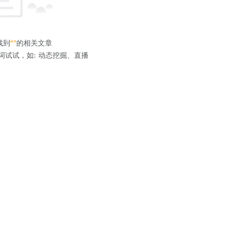
找到
“”
的相关文章
词试试，如: 动态挖掘、直播