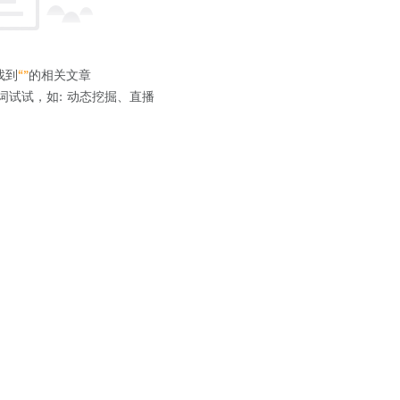
找到
“”
的相关文章
词试试，如: 动态挖掘、直播