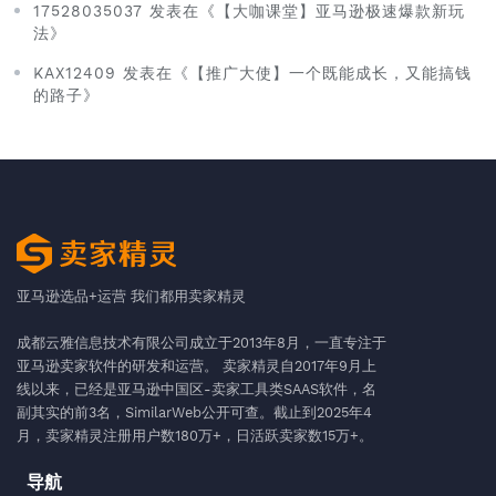
17528035037 发表在《【大咖课堂】亚马逊极速爆款新玩
法》
KAX12409 发表在《【推广大使】一个既能成长，又能搞钱
的路子》
亚马逊选品+运营 我们都用卖家精灵
成都云雅信息技术有限公司成立于2013年8月，一直专注于
亚马逊卖家软件的研发和运营。 卖家精灵自2017年9月上
线以来，已经是亚马逊中国区-卖家工具类SAAS软件，名
副其实的前3名，SimilarWeb公开可查。截止到2025年4
月，卖家精灵注册用户数180万+，日活跃卖家数15万+。
导航