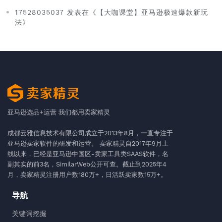
17528035037 发表在《【大咖课堂】亚马逊极速爆款新玩
法》
亚马逊选品+运营 我们都用卖家精灵
成都云雅信息技术有限公司成立于2013年8月，一直专注于
亚马逊卖家软件的研发和运营。 卖家精灵自2017年9月上
线以来，已经是亚马逊中国区-卖家工具类SAAS软件，名
副其实的前3名，SimilarWeb公开可查。截止到2025年4
月，卖家精灵注册用户数180万+，日活跃卖家数15万+。
导航
关键词挖掘