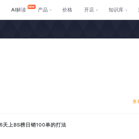
AI
解读
产品
价格
开店
知识库
查
5天上BS榜日销100单的打法