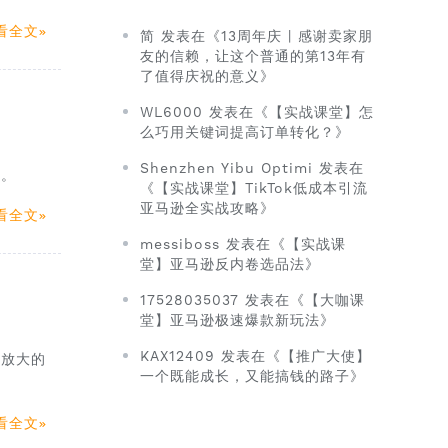
看全文
简 发表在《13周年庆 | 感谢卖家朋
友的信赖，让这个普通的第13年有
了值得庆祝的意义》
WL6000 发表在《【实战课堂】怎
么巧用关键词提高订单转化？》
Shenzhen Yibu Optimi 发表在
会。
《【实战课堂】TikTok低成本引流
亚马逊全实战攻略》
看全文
messiboss 发表在《【实战课
堂】亚马逊反内卷选品法》
17528035037 发表在《【大咖课
堂】亚马逊极速爆款新玩法》
KAX12409 发表在《【推广大使】
模放大的
一个既能成长，又能搞钱的路子》
看全文