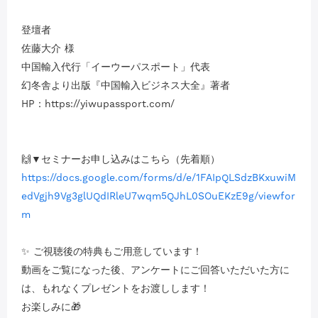
登壇者
佐藤大介 様
中国輸入代行「イーウーパスポート」代表
幻冬舎より出版『中国輸入ビジネス大全』著者
HP：https://yiwupassport.com/
🙌▼セミナーお申し込みはこちら（先着順）
https://docs.google.com/forms/d/e/1FAIpQLSdzBKxuwiM
edVgjh9Vg3glUQdIRleU7wqm5QJhL0SOuEKzE9g/viewfor
m
✨ ご視聴後の特典もご用意しています！
動画をご覧になった後、アンケートにご回答いただいた方に
は、もれなくプレゼントをお渡しします！
お楽しみに🎁