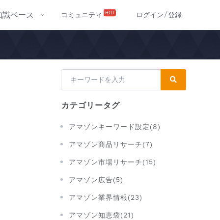
/
HOT
知識ベース
コミュニティ
ログイン
登録
カテゴリータグ
アマゾンキーワード設定(8)
アマゾン商品リサーチ(7)
アマゾン市場リサーチ(15)
アマゾン広告(5)
アマゾン業界情報(23)
アマゾン知恵袋(21)