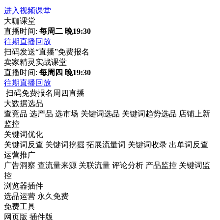
进入视频课堂
大咖课堂
直播时间:
每周二 晚19:30
往期直播回放
扫码发送“直播”免费报名
卖家精灵实战课堂
直播时间:
每周四 晚19:30
往期直播回放
扫码免费报名周四直播
大数据选品
查竞品
选产品
选市场
关键词选品
关键词趋势选品
店铺上新
监控
关键词优化
关键词反查
关键词挖掘
拓展流量词
关键词收录
出单词反查
运营推广
广告洞察
查流量来源
关联流量
评论分析
产品监控
关键词监
控
浏览器插件
选品运营
永久免费
免费工具
网页版
插件版