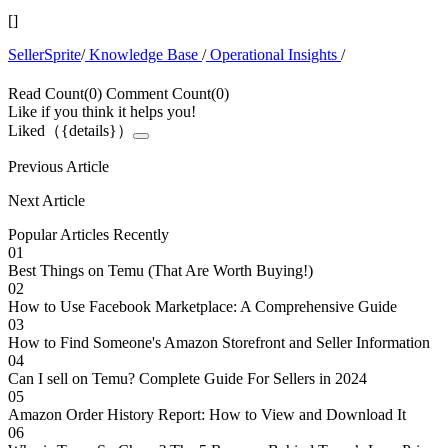
[
]
SellerSprite
/
Knowledge Base
/
Operational Insights
/
Read Count(0)
Comment Count(0)
Like if you think it helps you!
Liked（{details}）
Previous Article
Next Article
Popular Articles Recently
01
Best Things on Temu (That Are Worth Buying!)
02
How to Use Facebook Marketplace: A Comprehensive Guide
03
How to Find Someone's Amazon Storefront and Seller Information
04
Can I sell on Temu? Complete Guide For Sellers in 2024
05
Amazon Order History Report: How to View and Download It
06