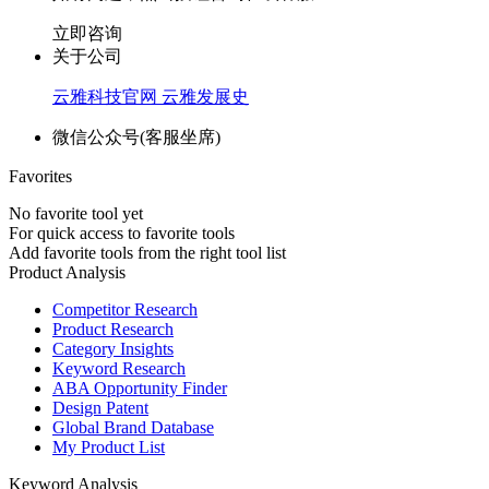
立即咨询
关于公司
云雅科技官网
云雅发展史
微信公众号(客服坐席)
Favorites
No favorite tool yet
For quick access to favorite tools
Add favorite tools from the right tool list
Product Analysis
Competitor Research
Product Research
Category Insights
Keyword Research
ABA Opportunity Finder
Design Patent
Global Brand Database
My Product List
Keyword Analysis