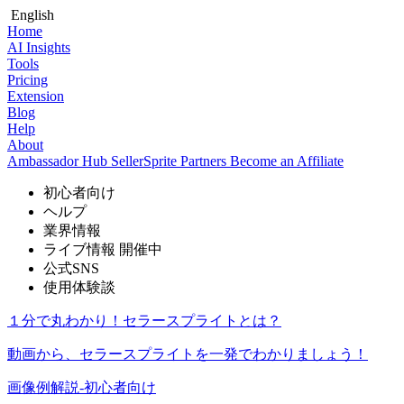
English
Home
AI Insights
Tools
Pricing
Extension
Blog
Help
About
Ambassador Hub
SellerSprite Partners
Become an Affiliate
初心者向け
ヘルプ
業界情報
ライブ情報
開催中
公式SNS
使用体験談
１分で丸わかり！セラースプライトとは？
動画から、セラースプライトを一発でわかりましょう！
画像例解説-初心者向け