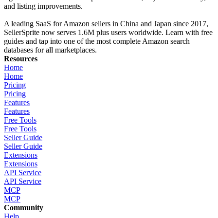
and listing improvements.
A leading SaaS for Amazon sellers in China and Japan since 2017,
SellerSprite now serves 1.6M plus users worldwide. Learn with free
guides and tap into one of the most complete Amazon search
databases for all marketplaces.
Resources
Home
Home
Pricing
Pricing
Features
Features
Free Tools
Free Tools
Seller Guide
Seller Guide
Extensions
Extensions
API Service
API Service
MCP
MCP
Community
Help