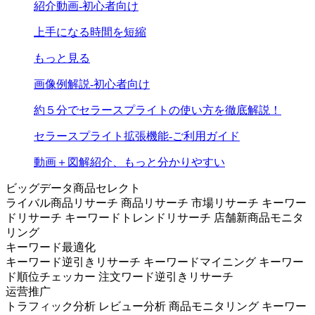
紹介動画-初心者向け
上手になる時間を短縮
もっと見る
画像例解説-初心者向け
約５分でセラースプライトの使い方を徹底解説！
セラースプライト拡張機能-ご利用ガイド
動画＋図解紹介、もっと分かりやすい
ビッグデータ商品セレクト
ライバル商品リサーチ
商品リサーチ
市場リサーチ
キーワー
ドリサーチ
キーワードトレンドリサーチ
店舗新商品モニタ
リング
キーワード最適化
キーワード逆引きリサーチ
キーワードマイニング
キーワー
ド順位チェッカー
注文ワード逆引きリサーチ
运营推广
トラフィック分析
レビュー分析
商品モニタリング
キーワー