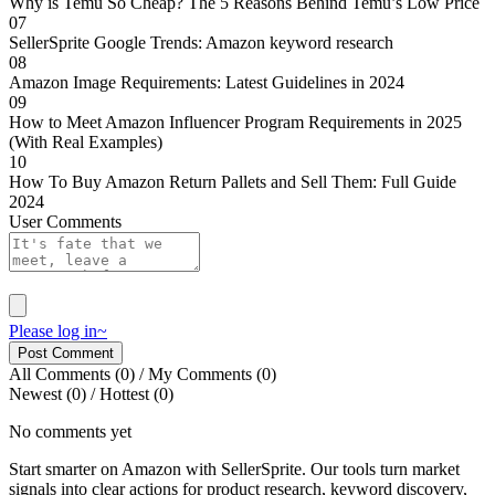
Why is Temu So Cheap? The 5 Reasons Behind Temu’s Low Price
07
SellerSprite Google Trends: Amazon keyword research
08
Amazon Image Requirements: Latest Guidelines in 2024
09
How to Meet Amazon Influencer Program Requirements in 2025
(With Real Examples)
10
How To Buy Amazon Return Pallets and Sell Them: Full Guide
2024
User Comments
Please log in~
Post Comment
All Comments
(0)
/
My Comments
(0)
Newest
(0)
/
Hottest
(0)
No comments yet
Start smarter on Amazon with SellerSprite. Our tools turn market
signals into clear actions for product research, keyword discovery,