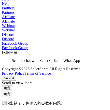
Help
Partners
Partners
Affiliate
Affiliate
Webinar
Webinar
Discord
Discord
Facebook Group
Facebook Group
Follow us
Scan to chat with SellerSprite on WhatsApp
Copyright ©2026 SellerSprite All Rights Reserved.
Privacy Policy
Terms of Service
Submit
Scroll to view more
确定
确定
访问出错了，你输入的参数有问题。