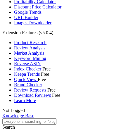
Profitability Calculator
Discount Price Calculator
Google Trends
URL Builder
Images Downloader
Extension Features
(v5.0.4)
Product Research
Review Analysis
Market Analysis
Keyword Mining
Reverse ASIN
Index Checker
Free
Keepa Trends
Free
Quick View
Free
Brand Checker
Review Requests
Free
Download Reviews
Free
Learn More
Not Logged
Knowledge Base
Search