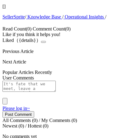
[
]
SellerSprite
/
Knowledge Base
/
Operational Insights
/
Read Count(0)
Comment Count(0)
Like if you think it helps you!
Liked（{details}）
Previous Article
Next Article
Popular Articles Recently
User Comments
Please log in~
Post Comment
All Comments
(0)
/
My Comments
(0)
Newest
(0)
/
Hottest
(0)
No comments yet