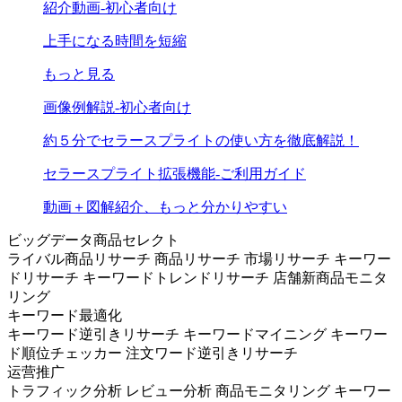
紹介動画-初心者向け
上手になる時間を短縮
もっと見る
画像例解説-初心者向け
約５分でセラースプライトの使い方を徹底解説！
セラースプライト拡張機能-ご利用ガイド
動画＋図解紹介、もっと分かりやすい
ビッグデータ商品セレクト
ライバル商品リサーチ
商品リサーチ
市場リサーチ
キーワー
ドリサーチ
キーワードトレンドリサーチ
店舗新商品モニタ
リング
キーワード最適化
キーワード逆引きリサーチ
キーワードマイニング
キーワー
ド順位チェッカー
注文ワード逆引きリサーチ
运营推广
トラフィック分析
レビュー分析
商品モニタリング
キーワー