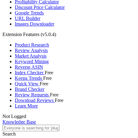
Profitability Calculator
Discount Price Calculator
Google Trends
URL Builder
Images Downloader
Extension Features
(v5.0.4)
Product Research
Review Analysis
Market Analysis
Keyword Mining
Reverse ASIN
Index Checker
Free
Keepa Trends
Free
Quick View
Free
Brand Checker
Review Requests
Free
Download Reviews
Free
Learn More
Not Logged
Knowledge Base
Search