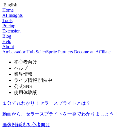
English
Home
AI Insights
Tools
Pricing
Extension
Blog
Help
About
Ambassador Hub
SellerSprite Partners
Become an Affiliate
初心者向け
ヘルプ
業界情報
ライブ情報
開催中
公式SNS
使用体験談
１分で丸わかり！セラースプライトとは？
動画から、セラースプライトを一発でわかりましょう！
画像例解説-初心者向け