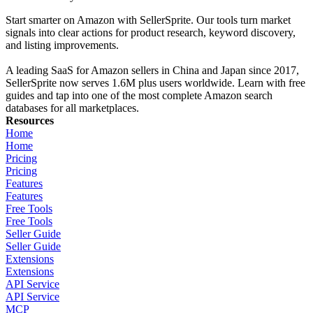
Start smarter on Amazon with SellerSprite. Our tools turn market
signals into clear actions for product research, keyword discovery,
and listing improvements.
A leading SaaS for Amazon sellers in China and Japan since 2017,
SellerSprite now serves 1.6M plus users worldwide. Learn with free
guides and tap into one of the most complete Amazon search
databases for all marketplaces.
Resources
Home
Home
Pricing
Pricing
Features
Features
Free Tools
Free Tools
Seller Guide
Seller Guide
Extensions
Extensions
API Service
API Service
MCP