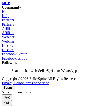
MCP
Community
Help
Help
Partners
Partners
Affiliate
Affiliate
Webinar
Webinar
Discord
Discord
Facebook Group
Facebook Group
Follow us
Scan to chat with SellerSprite on WhatsApp
Copyright ©2026 SellerSprite All Rights Reserved.
Privacy Policy
Terms of Service
Submit
Scroll to view more
确定
确定