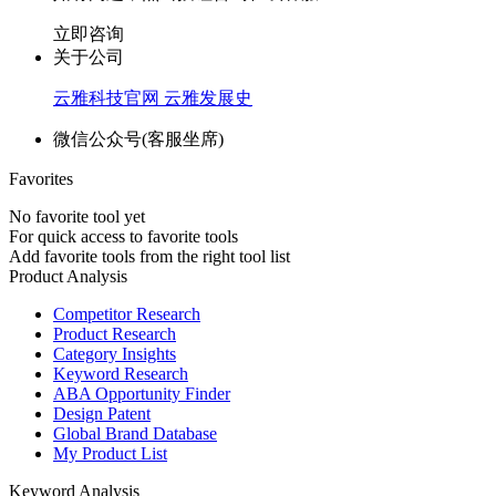
立即咨询
关于公司
云雅科技官网
云雅发展史
微信公众号(客服坐席)
Favorites
No favorite tool yet
For quick access to favorite tools
Add favorite tools from the right tool list
Product Analysis
Competitor Research
Product Research
Category Insights
Keyword Research
ABA Opportunity Finder
Design Patent
Global Brand Database
My Product List
Keyword Analysis