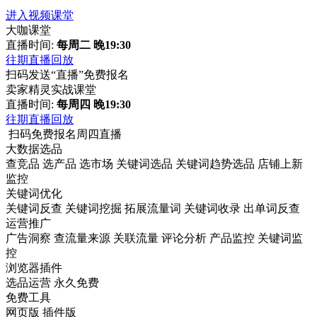
进入视频课堂
大咖课堂
直播时间:
每周二 晚19:30
往期直播回放
扫码发送“直播”免费报名
卖家精灵实战课堂
直播时间:
每周四 晚19:30
往期直播回放
扫码免费报名周四直播
大数据选品
查竞品
选产品
选市场
关键词选品
关键词趋势选品
店铺上新
监控
关键词优化
关键词反查
关键词挖掘
拓展流量词
关键词收录
出单词反查
运营推广
广告洞察
查流量来源
关联流量
评论分析
产品监控
关键词监
控
浏览器插件
选品运营
永久免费
免费工具
网页版
插件版