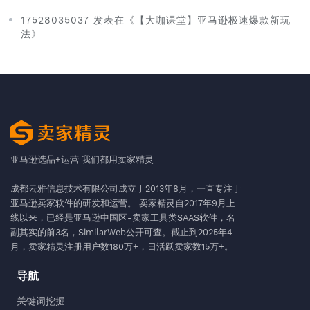
17528035037 发表在《【大咖课堂】亚马逊极速爆款新玩
法》
亚马逊选品+运营 我们都用卖家精灵
成都云雅信息技术有限公司成立于2013年8月，一直专注于
亚马逊卖家软件的研发和运营。 卖家精灵自2017年9月上
线以来，已经是亚马逊中国区-卖家工具类SAAS软件，名
副其实的前3名，SimilarWeb公开可查。截止到2025年4
月，卖家精灵注册用户数180万+，日活跃卖家数15万+。
导航
关键词挖掘