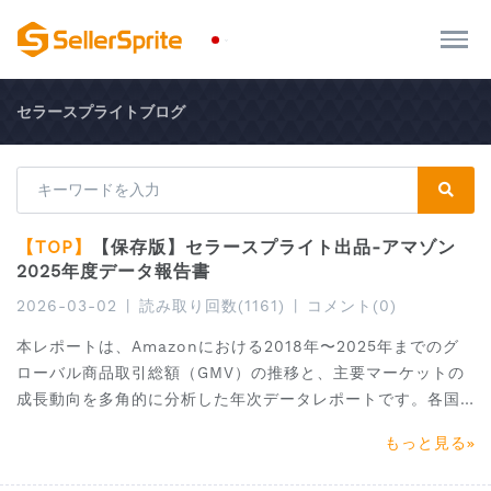
セラースプライトブログ
【TOP】
【保存版】セラースプライト出品-アマゾン
2025年度データ報告書
2026-03-02
|
読み取り回数(1161)
|
コメント(0)
本レポートは、Amazonにおける2018年〜2025年までのグ
ローバル商品取引総額（GMV）の推移と、主要マーケットの
成長動向を多角的に分析した年次データレポートです。各国
サイト別の市場規模、カテゴリ別成長率、消費トレンドの変
もっと見る
化、競争環境の動向を整理し、2026年に向けた有望市場およ
び高機会カテゴリを具体的に提示しています。さらに、売上