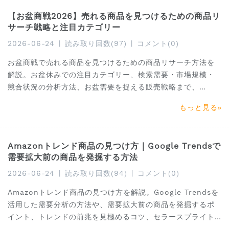
予測データ、BSR動向、価格帯分布、レビュー傾向などの実
【お盆商戦2026】売れる商品を見つけるための商品リ
践的指標をもとに、出品戦略・商品選定・市場参入判断に役
サーチ戦略と注目カテゴリー
立つインサイトを提供します。これから海外展開を検討する
セラーや、既存市場での成長機会を探る事業者にとって、意
2026-06-24
|
読み取り回数(97)
|
コメント(0)
思決定を支える実践的なガイドとなる内容です
お盆商戦で売れる商品を見つけるための商品リサーチ方法を
解説。お盆休みでの注目カテゴリー、検索需要・市場規模・
競合状況の分析方法、お盆需要を捉える販売戦略まで、
Amazon出品者向けにわかりやすく紹介します。
もっと見る
Amazonトレンド商品の見つけ方｜Google Trendsで
需要拡大前の商品を発掘する方法
2026-06-24
|
読み取り回数(94)
|
コメント(0)
Amazonトレンド商品の見つけ方を解説。Google Trendsを
活用した需要分析の方法や、需要拡大前の商品を発掘するポ
イント、トレンドの前兆を見極めるコツ、セラースプライト