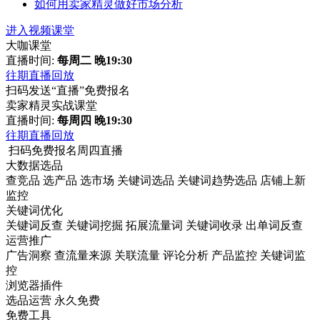
如何用卖家精灵做好市场分析
进入视频课堂
大咖课堂
直播时间:
每周二 晚19:30
往期直播回放
扫码发送“直播”免费报名
卖家精灵实战课堂
直播时间:
每周四 晚19:30
往期直播回放
扫码免费报名周四直播
大数据选品
查竞品
选产品
选市场
关键词选品
关键词趋势选品
店铺上新
监控
关键词优化
关键词反查
关键词挖掘
拓展流量词
关键词收录
出单词反查
运营推广
广告洞察
查流量来源
关联流量
评论分析
产品监控
关键词监
控
浏览器插件
选品运营
永久免费
免费工具