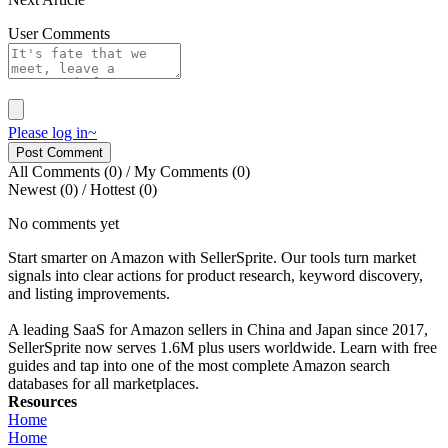
User Comments
Please log in~
Post Comment
All Comments
(0)
/
My Comments
(0)
Newest
(0)
/
Hottest
(0)
No comments yet
Start smarter on Amazon with SellerSprite. Our tools turn market
signals into clear actions for product research, keyword discovery,
and listing improvements.
A leading SaaS for Amazon sellers in China and Japan since 2017,
SellerSprite now serves 1.6M plus users worldwide. Learn with free
guides and tap into one of the most complete Amazon search
databases for all marketplaces.
Resources
Home
Home