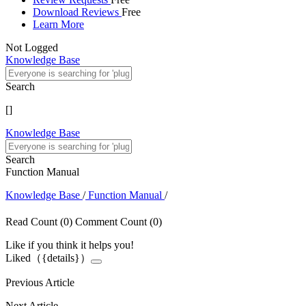
Download Reviews
Free
Learn More
Not Logged
Knowledge Base
Search
[
]
Knowledge Base
Search
Function Manual
Knowledge Base
/
Function Manual
/
Read Count
(0)
Comment Count
(0)
Like if you think it helps you!
Liked（{details}）
Previous Article
Next Article