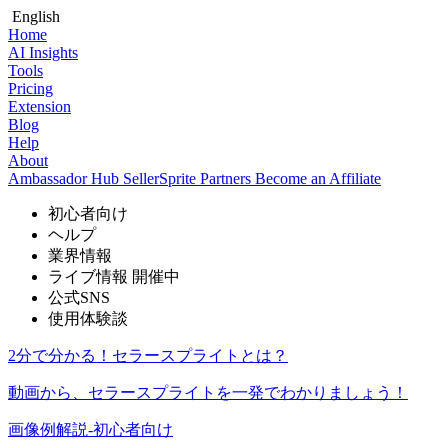
English
Home
AI Insights
Tools
Pricing
Extension
Blog
Help
About
Ambassador Hub
SellerSprite Partners
Become an Affiliate
初心者向け
ヘルプ
業界情報
ライブ情報
開催中
公式SNS
使用体験談
2分で分かる！セラースプライトとは？
動画から、セラースプライトを一発でわかりましょう！
画像例解説-初心者向け