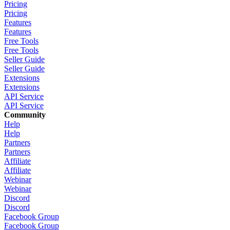
Pricing
Pricing
Features
Features
Free Tools
Free Tools
Seller Guide
Seller Guide
Extensions
Extensions
API Service
API Service
Community
Help
Help
Partners
Partners
Affiliate
Affiliate
Webinar
Webinar
Discord
Discord
Facebook Group
Facebook Group