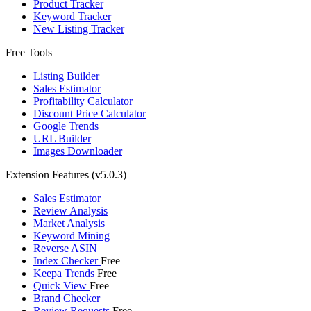
Product Tracker
Keyword Tracker
New Listing Tracker
Free Tools
Listing Builder
Sales Estimator
Profitability Calculator
Discount Price Calculator
Google Trends
URL Builder
Images Downloader
Extension Features
(v5.0.3)
Sales Estimator
Review Analysis
Market Analysis
Keyword Mining
Reverse ASIN
Index Checker
Free
Keepa Trends
Free
Quick View
Free
Brand Checker
Review Requests
Free