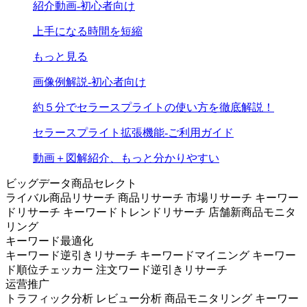
紹介動画-初心者向け
上手になる時間を短縮
もっと見る
画像例解説-初心者向け
約５分でセラースプライトの使い方を徹底解説！
セラースプライト拡張機能-ご利用ガイド
動画＋図解紹介、もっと分かりやすい
ビッグデータ商品セレクト
ライバル商品リサーチ
商品リサーチ
市場リサーチ
キーワー
ドリサーチ
キーワードトレンドリサーチ
店舗新商品モニタ
リング
キーワード最適化
キーワード逆引きリサーチ
キーワードマイニング
キーワー
ド順位チェッカー
注文ワード逆引きリサーチ
运营推广
トラフィック分析
レビュー分析
商品モニタリング
キーワー