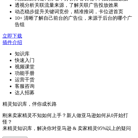
透视分析关联流量来源，了解关联广告投放效果
动态稳步提升关键词竞价，精准推词，卡位进首页
10+ 清晰了解自己前台的广告位，来源于后台的哪个广
告组
立即下载
插件介绍
知识库
快速入门
视频课堂
功能手册
运营干货
客服咨询
达人招募
精灵知识库，伴你成长路
刚来卖家精灵不知如何上手？新人做亚马逊如何从0开始打
怪？
来精灵知识库，解决你对亚马逊 & 卖家精灵95%以上的疑问