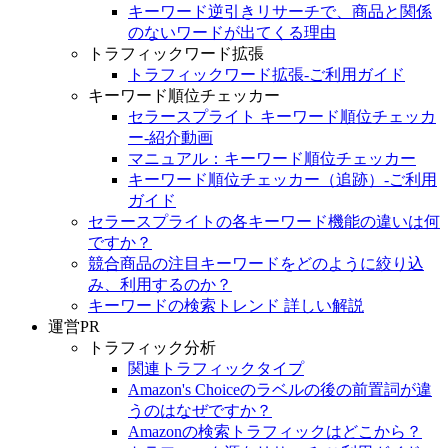
キーワード逆引きリサーチで、商品と関係
のないワードが出てくる理由
トラフィックワード拡張
トラフィックワード拡張-ご利用ガイド
キーワード順位チェッカー
セラースプライト キーワード順位チェッカ
ー‐紹介動画
マニュアル：キーワード順位チェッカー
キーワード順位チェッカー（追跡）-ご利用
ガイド
セラースプライトの各キーワード機能の違いは何
ですか？
競合商品の注目キーワードをどのように絞り込
み、利用するのか？
キーワードの検索トレンド 詳しい解説
運営PR
トラフィック分析
関連トラフィックタイプ
Amazon's Choiceのラベルの後の前置詞が違
うのはなぜですか？
Amazonの検索トラフィックはどこから？