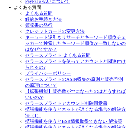
PayPal支払いについて
よくある質問
よくある質問
解約お手続き方法
領収書の発行
クレジットカードの変更方法
キーワード逆引きリサーチとキーワード順位チェ
ッカーで検索したキーワード順位が一致しないの
はなぜですか？
セラースプライト-よくある質問
セラースプライトを使ってアカウントと関連付け
られるの?
プライバシーポリシー
セラースプライトのASIN収集の原則と販売予測
の原理について
【拡張機能】販売数が**になったのはどうすれば
いいのか
セラースプライトアカウント削除同意書
拡張機能を使うとネットが遅くなる場合の解決方
法（1）
拡張機能を使うとBSR情報取得できない-解決策
拡張機能を使うとネットが遅くなる場合の解決方