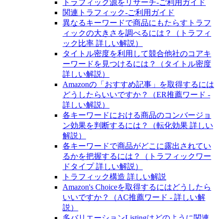
トラフィック源をリサーチ‐ご利用ガイド
関連トラフィック‐ご利用ガイド
異なるキーワードで商品にもたらすトラフ
ィックの大きさを調べるには？（トラフィ
ック比率 詳しい解説）
タイトル密度を利用して競合他社のコアキ
ーワードを見つけるには？（タイトル密度
詳しい解説）
Amazonの「おすすめ記事」を取得するには
どうしたらいいですか？（ER推薦ワード -
詳しい解説）
各キーワードにおける商品のコンバージョ
ン効果を判断するには？（転化効果 詳しい
解説）
各キーワードで商品がどこに露出されてい
るかを把握するには？（トラフィックワー
ドタイプ 詳しい解説）
トラフィック構造 詳しい解説
Amazon's Choiceを取得するにはどうしたら
いいですか？（AC推薦ワード - 詳しい解
説）
多バリエーションListingはどのように関連