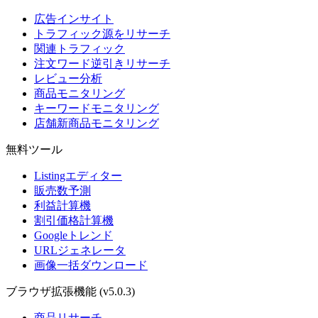
広告インサイト
トラフィック源をリサーチ
関連トラフィック
注文ワード逆引きリサーチ
レビュー分析
商品モニタリング
キーワードモニタリング
店舗新商品モニタリング
無料ツール
Listingエディター
販売数予測
利益計算機
割引価格計算機
Googleトレンド
URLジェネレータ
画像一括ダウンロード
ブラウザ拡張機能
(v5.0.3)
商品リサーチ