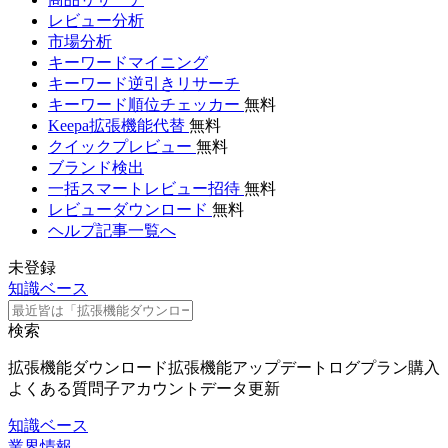
レビュー分析
市場分析
キーワードマイニング
キーワード逆引きリサーチ
キーワード順位チェッカー
無料
Keepa拡張機能代替
無料
クイックプレビュー
無料
ブランド検出
一括スマートレビュー招待
無料
レビューダウンロード
無料
ヘルプ記事一覧へ
未登録
知識ベース
検索
拡張機能ダウンロード
拡張機能アップデートログ
プラン購入
よくある質問
子アカウント
データ更新
知識ベース
業界情報