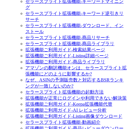
セラースプライト拡張機能-キーワードマイニン
グ
セラースプライト拡張機能-キーワード逆引きリ
サーチ
セラースプライト拡張機能-ダウンロード、イン
ストール
セラースプライト拡張機能-商品リサーチ
セラースプライト拡張機能-商品ライブラリ
拡張機能ご利用ガイド-検索結果ページ
拡張機能ご利用ガイド-Listing詳細ページ
拡張機能ご利用ガイド-商品ライブラリ
アマゾンの翻訳機能オンは、セラースプライト拡
張機能にどのように影響するか?
なぜ、ASINの予測販売数と対応するBSRランキ
ングが一致しないのか?
セラースプライト拡張機能の起動方法
拡張機能が正常にログインや利用できない解決策
拡張機能ご利用ガイド-Keepa拡張機能代替
拡張機能ご利用ガイド-AI レビュー分析
拡張機能ご利用ガイド-Listing画像ダウンロード
セラースプライト拡張機能-動画紹介
拡張機能ご利用ガイド-商品レビューダウンロー