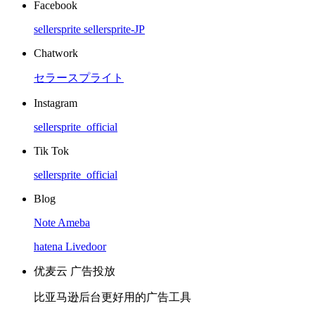
Facebook
sellersprite
sellersprite-JP
Chatwork
セラースプライト
Instagram
sellersprite_official
Tik Tok
sellersprite_official
Blog
Note
Ameba
hatena
Livedoor
优麦云 广告投放
比亚马逊后台更好用的广告工具