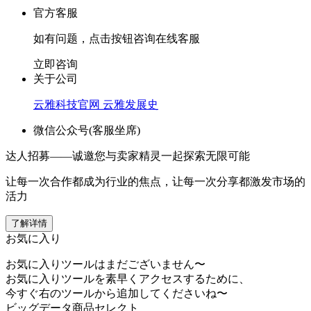
官方客服
如有问题，点击按钮咨询在线客服
立即咨询
关于公司
云雅科技官网
云雅发展史
微信公众号(客服坐席)
达人招募——诚邀您与卖家精灵一起探索无限可能
让每一次合作都成为行业的焦点，让每一次分享都激发市场的
活力
了解详情
お気に入り
お気に入りツールはまだございません〜
お気に入りツールを素早くアクセスするために、
今すぐ右のツールから追加してくださいね〜
ビッグデータ商品セレクト