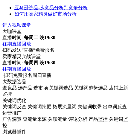
亚马逊选品-从竞品分析到竞争分析
如何用卖家精灵做好市场分析
进入视频课堂
大咖课堂
直播时间:
每周二 晚19:30
往期直播回放
扫码发送“直播”免费报名
卖家精灵实战课堂
直播时间:
每周四 晚19:30
往期直播回放
扫码免费报名周四直播
大数据选品
查竞品
选产品
选市场
关键词选品
关键词趋势选品
店铺上新
监控
关键词优化
关键词反查
关键词挖掘
拓展流量词
关键词收录
出单词反查
运营推广
广告洞察
查流量来源
关联流量
评论分析
产品监控
关键词监
控
浏览器插件