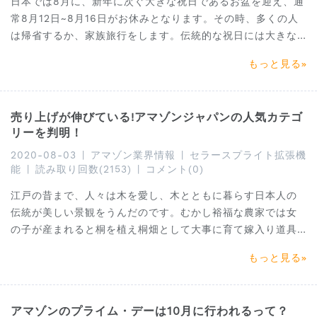
日本では8月に、新年に次ぐ大きな祝日であるお盆を迎え、通
常8月12日~8月16日がお休みとなります。その時、多くの人
は帰省するか、家族旅行をします。伝統的な祝日には大きな
チャンスがありますので、ある特定のカテゴリーの販売数が
もっと見る
アップするすばらしい機会であり、新商品が突破できるチャ
ンスもあります。
売り上げが伸びている!アマゾンジャパンの人気カテゴ
リーを判明！
2020-08-03
|
アマゾン業界情報
|
セラースプライト拡張機
能
|
読み取り回数(2153)
|
コメント(0)
江戸の昔まで、人々は木を愛し、木とともに暮らす日本人の
伝統が美しい景観をうんだのです。むかし裕福な農家では女
の子が産まれると桐を植え桐畑として大事に育て嫁入り道具
として箪笥（たんす）を作り持たせました。
もっと見る
アマゾンのプライム・デーは10月に行われるって？