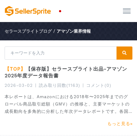
セラースプライトブログ
/
アマゾン業界情報
【TOP】
【保存版】セラースプライト出品-アマゾン
2025年度データ報告書
2026-03-02
|
読み取り回数(1163)
|
コメント(0)
本レポートは、Amazonにおける2018年〜2025年までのグ
ローバル商品取引総額（GMV）の推移と、主要マーケットの
成長動向を多角的に分析した年次データレポートです。各国
サイト別の市場規模、カテゴリ別成長率、消費トレンドの変
もっと見る
化、競争環境の動向を整理し、2026年に向けた有望市場およ
び高機会カテゴリを具体的に提示しています。さらに、売上