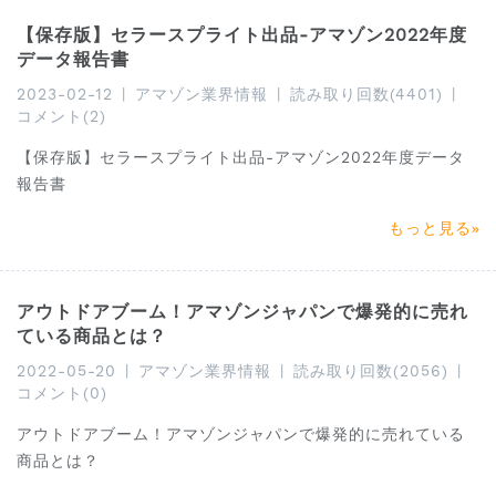
予測データ、BSR動向、価格帯分布、レビュー傾向などの実
【保存版】セラースプライト出品-アマゾン2022年度
践的指標をもとに、出品戦略・商品選定・市場参入判断に役
データ報告書
立つインサイトを提供します。これから海外展開を検討する
セラーや、既存市場での成長機会を探る事業者にとって、意
2023-02-12
|
アマゾン業界情報
|
読み取り回数(4401)
|
コメント(2)
思決定を支える実践的なガイドとなる内容です
【保存版】セラースプライト出品-アマゾン2022年度データ
報告書
もっと見る
アウトドアブーム！アマゾンジャパンで爆発的に売れ
ている商品とは？
2022-05-20
|
アマゾン業界情報
|
読み取り回数(2056)
|
コメント(0)
アウトドアブーム！アマゾンジャパンで爆発的に売れている
商品とは？