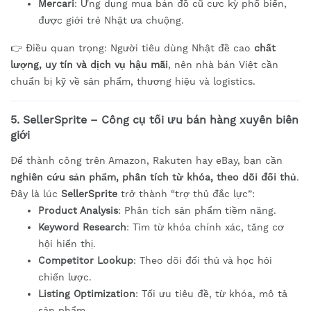
Mercari
: Ứng dụng mua bán đồ cũ cực kỳ phổ biến,
được giới trẻ Nhật ưa chuộng.
👉 Điều quan trọng: Người tiêu dùng Nhật đề cao
chất
lượng, uy tín và dịch vụ hậu mãi
, nên nhà bán Việt cần
chuẩn bị kỹ về sản phẩm, thương hiệu và logistics.
5. SellerSprite – Công cụ tối ưu bán hàng xuyên biên
giới
Để thành công trên Amazon, Rakuten hay eBay, bạn cần
nghiên cứu sản phẩm, phân tích từ khóa, theo dõi đối thủ
.
Đây là lúc
SellerSprite
trở thành “trợ thủ đắc lực”:
Product Analysis
: Phân tích sản phẩm tiềm năng.
Keyword Research
: Tìm từ khóa chính xác, tăng cơ
hội hiển thị.
Competitor Lookup
: Theo dõi đối thủ và học hỏi
chiến lược.
Listing Optimization
: Tối ưu tiêu đề, từ khóa, mô tả
sản phẩm.