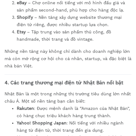
eBay
– Chợ online nổi tiếng với mô hình đấu giá và
sản phẩm second-hand, phù hợp cho hàng độc lạ.
Shopify
– Nền tảng xây dựng website thương mại
điện tử riêng, được nhiều startup lựa chọn.
Etsy
– Tập trung vào sản phẩm thủ công, đồ
handmade, thời trang và đồ vintage.
Những nền tảng này không chỉ dành cho doanh nghiệp lớn
mà còn mở rộng cơ hội cho cá nhân, startup, và đặc biệt là
nhà bán Việt.
4. Các trang thương mại điện tử Nhật Bản nổi bật
Nhật Bản là một trong những thị trường tiêu dùng lớn nhất
châu Á. Một số nền tảng bạn cần biết:
Rakuten
: Được mệnh danh là “Amazon của Nhật Bản”,
có hàng chục triệu khách hàng trung thành.
Yahoo! Shopping Japan
: Nổi tiếng với nhiều ngành
hàng từ điện tử, thời trang đến gia dụng.