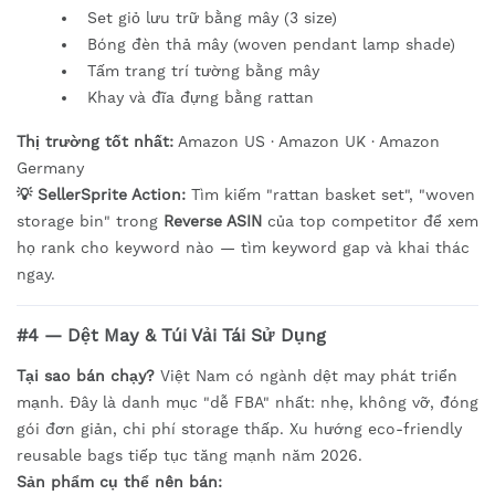
Set giỏ lưu trữ bằng mây (3 size)
Bóng đèn thả mây (woven pendant lamp shade)
Tấm trang trí tường bằng mây
Khay và đĩa đựng bằng rattan
Thị trường tốt nhất:
Amazon US · Amazon UK · Amazon
Germany
💡 SellerSprite Action:
Tìm kiếm "rattan basket set", "woven
storage bin" trong
Reverse ASIN
của top competitor để xem
họ rank cho keyword nào — tìm keyword gap và khai thác
ngay.
#4 — Dệt May & Túi Vải Tái Sử Dụng
Tại sao bán chạy?
Việt Nam có ngành dệt may phát triển
mạnh. Đây là danh mục "dễ FBA" nhất: nhẹ, không vỡ, đóng
gói đơn giản, chi phí storage thấp. Xu hướng eco-friendly
reusable bags tiếp tục tăng mạnh năm 2026.
Sản phẩm cụ thể nên bán: