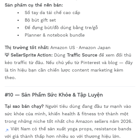
Sản phẩm cụ thể nên bán:
Sổ tay da tái chế cao cấp
Bộ bút gift set
Đế đựng bút/đồ dùng bằng tre/gỗ
Planner & notebook bundle
Thị trường tốt nhất:
Amazon US · Amazon Japan
💡 SellerSprite Action:
Dùng
Traffic Source
để xem đối thủ
kéo traffic từ đâu. Nếu chủ yếu từ Pinterest và blog — đây
là tín hiệu bạn cần chiến lược content marketing kèm
theo.
#10 — Sản Phẩm Sức Khỏe & Tập Luyện
Tại sao bán chạy?
Người tiêu dùng đang đầu tư mạnh vào
sức khỏe của mình, khiến health & fitness trở thành một
trong những niche tốt nhất cho Amazon sellers năm 2026.
Việt Nam có thể sản xuất yoga props, resistance bands
với giá thành thấp hơn nhiều so với thương hiệu lớn.