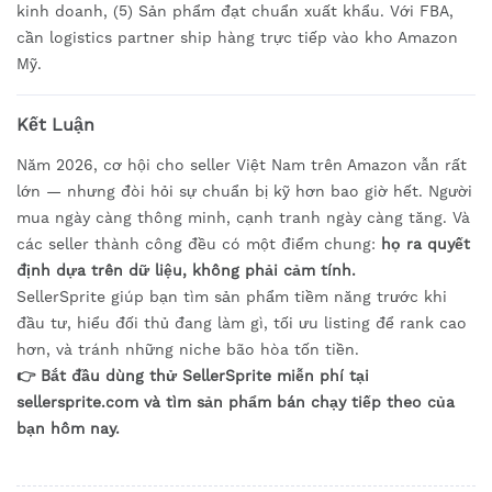
kinh doanh, (5) Sản phẩm đạt chuẩn xuất khẩu. Với FBA,
cần logistics partner ship hàng trực tiếp vào kho Amazon
Mỹ.
Kết Luận
Năm 2026, cơ hội cho seller Việt Nam trên Amazon vẫn rất
lớn — nhưng đòi hỏi sự chuẩn bị kỹ hơn bao giờ hết. Người
mua ngày càng thông minh, cạnh tranh ngày càng tăng. Và
các seller thành công đều có một điểm chung:
họ ra quyết
định dựa trên dữ liệu, không phải cảm tính.
SellerSprite giúp bạn tìm sản phẩm tiềm năng trước khi
đầu tư, hiểu đối thủ đang làm gì, tối ưu listing để rank cao
hơn, và tránh những niche bão hòa tốn tiền.
👉 Bắt đầu dùng thử SellerSprite miễn phí tại
sellersprite.com và tìm sản phẩm bán chạy tiếp theo của
bạn hôm nay.