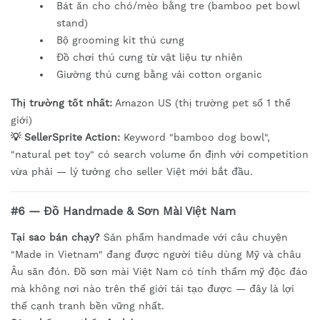
Bát ăn cho chó/mèo bằng tre (bamboo pet bowl
stand)
Bộ grooming kit thú cưng
Đồ chơi thú cưng từ vật liệu tự nhiên
Giường thú cưng bằng vải cotton organic
Thị trường tốt nhất:
Amazon US (thị trường pet số 1 thế
giới)
💡 SellerSprite Action:
Keyword "bamboo dog bowl",
"natural pet toy" có search volume ổn định với competition
vừa phải — lý tưởng cho seller Việt mới bắt đầu.
#6 — Đồ Handmade & Sơn Mài Việt Nam
Tại sao bán chạy?
Sản phẩm handmade với câu chuyện
"Made in Vietnam" đang được người tiêu dùng Mỹ và châu
Âu săn đón. Đồ sơn mài Việt Nam có tính thẩm mỹ độc đáo
mà không nơi nào trên thế giới tái tạo được — đây là lợi
thế cạnh tranh bền vững nhất.