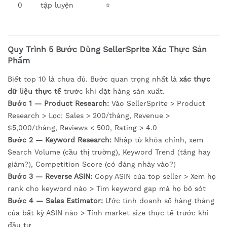
0
tập luyện
⭐
Quy Trình 5 Bước Dùng SellerSprite Xác Thực Sản
Phẩm
Biết top 10 là chưa đủ. Bước quan trọng nhất là
xác thực
dữ liệu thực tế
trước khi đặt hàng sản xuất.
Bước 1 — Product Research:
Vào SellerSprite > Product
Research > Lọc: Sales > 200/tháng, Revenue >
$5,000/tháng, Reviews < 500, Rating > 4.0
Bước 2 — Keyword Research:
Nhập từ khóa chính, xem
Search Volume (cầu thị trường), Keyword Trend (tăng hay
giảm?), Competition Score (có đáng nhảy vào?)
Bước 3 — Reverse ASIN:
Copy ASIN của top seller > Xem họ
rank cho keyword nào > Tìm keyword gap mà họ bỏ sót
Bước 4 — Sales Estimator:
Ước tính doanh số hàng tháng
của bất kỳ ASIN nào > Tính market size thực tế trước khi
đầu tư