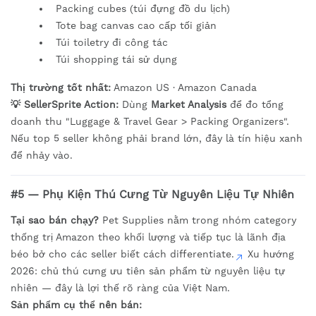
Packing cubes (túi đựng đồ du lịch)
Tote bag canvas cao cấp tối giản
Túi toiletry đi công tác
Túi shopping tái sử dụng
Thị trường tốt nhất:
Amazon US · Amazon Canada
💡 SellerSprite Action:
Dùng
Market Analysis
để đo tổng
doanh thu "Luggage & Travel Gear > Packing Organizers".
Nếu top 5 seller không phải brand lớn, đây là tín hiệu xanh
để nhảy vào.
#5 — Phụ Kiện Thú Cưng Từ Nguyên Liệu Tự Nhiên
Tại sao bán chạy?
Pet Supplies nằm trong nhóm category
thống trị Amazon theo khối lượng và tiếp tục là lãnh địa
béo bở cho các seller biết cách differentiate.
Xu hướng
2026: chủ thú cưng ưu tiên sản phẩm từ nguyên liệu tự
nhiên — đây là lợi thế rõ ràng của Việt Nam.
Sản phẩm cụ thể nên bán: