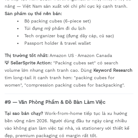
năng — Việt Nam sản xuất với chi phí cực kỳ cạnh tranh.
Sản phẩm cụ thể nên bán:
Bộ packing cubes (6-piece set)
Túi đựng mỹ phẩm đi du lịch
Tech organizer bag (đựng dây cáp, củ sạc)
Passport holder & travel wallet
Thị trường tốt nhất:
Amazon US · Amazon Canada
💡 SellerSprite Action:
"Packing cubes set" có search
volume lớn nhưng cạnh tranh cao. Dùng
Keyword Research
tìm long-tail ít cạnh tranh hơn: "packing cubes for
women", "compression packing cubes for backpacking".
#9 — Văn Phòng Phẩm & Đồ Bàn Làm Việc
Tại sao bán chạy?
Work-from-home tiếp tục là xu hướng
bền vững năm 2026. Người dùng đầu tư ngày càng nhiều
vào không gian làm việc tại nhà, và stationery với thiết kế
đẹp, premium packaging có margin rất tốt.