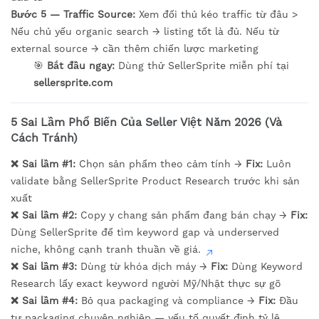
Bước 5 — Traffic Source:
Xem đối thủ kéo traffic từ đâu >
Nếu chủ yếu organic search → listing tốt là đủ. Nếu từ
external source → cần thêm chiến lược marketing
🎯
Bắt đầu ngay:
Dùng thử SellerSprite miễn phí tại
sellersprite.com
5 Sai Lầm Phổ Biến Của Seller Việt Năm 2026 (Và
Cách Tránh)
❌ Sai lầm #1:
Chọn sản phẩm theo cảm tính →
Fix:
Luôn
validate bằng SellerSprite Product Research trước khi sản
xuất
❌ Sai lầm #2:
Copy y chang sản phẩm đang bán chạy →
Fix:
Dùng SellerSprite để tìm keyword gap và underserved
niche, không cạnh tranh thuần về giá.
❌ Sai lầm #3:
Dùng từ khóa dịch máy →
Fix:
Dùng Keyword
Research lấy exact keyword người Mỹ/Nhật thực sự gõ
❌ Sai lầm #4:
Bỏ qua packaging và compliance →
Fix:
Đầu
tư packaging chuyên nghiệp — yếu tố quyết định tỷ lệ