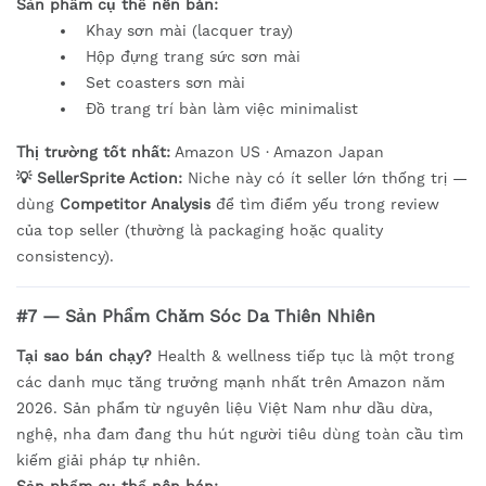
Sản phẩm cụ thể nên bán:
Khay sơn mài (lacquer tray)
Hộp đựng trang sức sơn mài
Set coasters sơn mài
Đồ trang trí bàn làm việc minimalist
Thị trường tốt nhất:
Amazon US · Amazon Japan
💡 SellerSprite Action:
Niche này có ít seller lớn thống trị —
dùng
Competitor Analysis
để tìm điểm yếu trong review
của top seller (thường là packaging hoặc quality
consistency).
#7 — Sản Phẩm Chăm Sóc Da Thiên Nhiên
Tại sao bán chạy?
Health & wellness tiếp tục là một trong
các danh mục tăng trưởng mạnh nhất trên Amazon năm
2026. Sản phẩm từ nguyên liệu Việt Nam như dầu dừa,
nghệ, nha đam đang thu hút người tiêu dùng toàn cầu tìm
kiếm giải pháp tự nhiên.