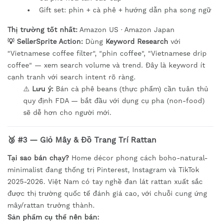
Gift set: phin + cà phê + hướng dẫn pha song ngữ
Thị trường tốt nhất:
Amazon US · Amazon Japan
💡 SellerSprite Action:
Dùng
Keyword Research
với
"Vietnamese coffee filter", "phin coffee", "Vietnamese drip
coffee" — xem search volume và trend. Đây là keyword ít
cạnh tranh với search intent rõ ràng.
⚠️
Lưu ý:
Bán cà phê beans (thực phẩm) cần tuân thủ
quy định FDA — bắt đầu với dụng cụ pha (non-food)
sẽ dễ hơn cho người mới.
🥉 #3 — Giỏ Mây & Đồ Trang Trí Rattan
Tại sao bán chạy?
Home décor phong cách boho-natural-
minimalist đang thống trị Pinterest, Instagram và TikTok
2025-2026. Việt Nam có tay nghề đan lát rattan xuất sắc
được thị trường quốc tế đánh giá cao, với chuỗi cung ứng
mây/rattan trưởng thành.
Sản phẩm cụ thể nên bán: