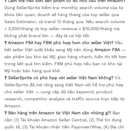
❓ Làm thế nào biết sản phẩm có đủ nhu cầu trên Amazon?
Dùng SellerSprite kiểm tra: monthly search volume của từ
khóa liên quan, doanh số hàng tháng của top seller qua
Sales Estimator, và trend 12 tháng qua. Nếu search volume
> 3,000/tháng và top seller revenue > $10,000/tháng mà
không phải brand lớn — đây là cơ hội tốt.
❓ Amazon FBA hay FBM phù hợp hơn cho seller Việt?
Hầu
hết seller Việt xuất khẩu sang Mỹ nên dùng
Amazon FBA
—
sản phẩm lưu kho tại Mỹ, giao hàng nhanh, hiển thị tốt hơn
trong kết quả tìm kiếm. FBM phù hợp nếu bạn có kho tại
Mỹ hoặc bán hàng quá khổ.
❓ SellerSprite có phù hợp với seller Việt Nam không?
Có.
SellerSprite đã mở rộng sang Việt Nam với hỗ trợ phù hợp
cho seller Việt — cung cấp dữ liệu keyword, product
research, competitor analysis và traffic source trực tiếp từ
Amazon.
❓ Bán hàng trên Amazon từ Việt Nam cần những gì?
Bạn
cần: (1) Tài khoản Amazon Seller Central, (2) Thẻ tín dụng
quốc tế, (3) Tài khoản nhận tiền Payoneer/Wise, (4) Địa chỉ