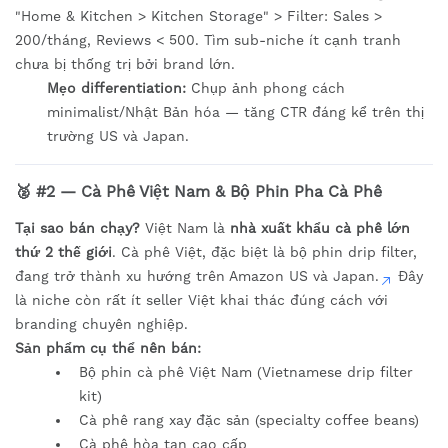
"Home & Kitchen > Kitchen Storage" > Filter: Sales >
200/tháng, Reviews < 500. Tìm sub-niche ít cạnh tranh
chưa bị thống trị bởi brand lớn.
Mẹo differentiation:
Chụp ảnh phong cách
minimalist/Nhật Bản hóa — tăng CTR đáng kể trên thị
trường US và Japan.
🥈 #2 — Cà Phê Việt Nam & Bộ Phin Pha Cà Phê
Tại sao bán chạy?
Việt Nam là
nhà xuất khẩu cà phê lớn
thứ 2 thế giới
. Cà phê Việt, đặc biệt là bộ phin drip filter,
đang trở thành xu hướng trên Amazon US và Japan.
Đây
là niche còn rất ít seller Việt khai thác đúng cách với
branding chuyên nghiệp.
Sản phẩm cụ thể nên bán:
Bộ phin cà phê Việt Nam (Vietnamese drip filter
kit)
Cà phê rang xay đặc sản (specialty coffee beans)
Cà phê hòa tan cao cấp