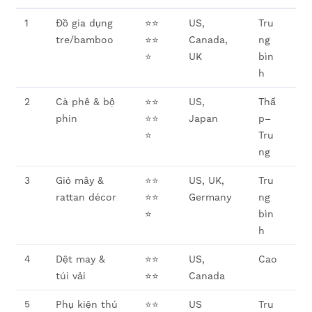
1
Đồ gia dụng
⭐⭐
US,
Tru
tre/bamboo
⭐⭐
Canada,
ng
⭐
UK
bìn
h
2
Cà phê & bộ
⭐⭐
US,
Thấ
phin
⭐⭐
Japan
p–
⭐
Tru
ng
3
Giỏ mây &
⭐⭐
US, UK,
Tru
rattan décor
⭐⭐
Germany
ng
⭐
bìn
h
4
Dệt may &
⭐⭐
US,
Cao
túi vải
⭐⭐
Canada
5
Phụ kiện thú
⭐⭐
US
Tru