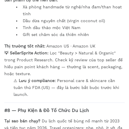
Sản phẩm cụ thể nên bán:
Xà phòng handmade từ nghệ/nha đam/than hoạt
tính
Dầu dừa nguyên chất (virgin coconut oil)
Tinh dầu thảo mộc Việt Nam
Gift set chăm sóc da thiên nhiên
Thị trường tốt nhất:
Amazon US · Amazon UK
💡 SellerSprite Action:
Lọc "Beauty > Natural & Organic"
trong Product Research. Check kỹ review của top seller để
hiểu pain point khách hàng — thường là scent, packaging,
hoặc texture.
⚠️
Lưu ý compliance:
Personal care & skincare cần
tuân thủ FDA (US) — đây là bước bắt buộc trước khi
launch.
#8 — Phụ Kiện & Đồ Tổ Chức Du Lịch
Tại sao bán chạy?
Du lịch quốc tế bùng nổ mạnh từ 2023
và tiếp tục năm 2026. Travel organizers: nhẹ, nhỏ, ít vỡ, đa