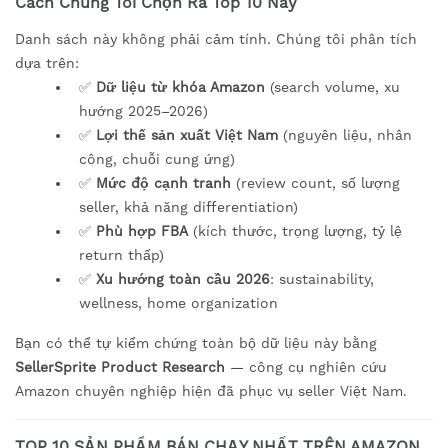
Cách Chúng Tôi Chọn Ra Top 10 Này
Danh sách này không phải cảm tính. Chúng tôi phân tích
dựa trên:
✅
Dữ liệu từ khóa Amazon
(search volume, xu
hướng 2025–2026)
✅
Lợi thế sản xuất Việt Nam
(nguyên liệu, nhân
công, chuỗi cung ứng)
✅
Mức độ cạnh tranh
(review count, số lượng
seller, khả năng differentiation)
✅
Phù hợp FBA
(kích thước, trọng lượng, tỷ lệ
return thấp)
✅
Xu hướng toàn cầu 2026
: sustainability,
wellness, home organization
Bạn có thể tự kiểm chứng toàn bộ dữ liệu này bằng
SellerSprite Product Research
— công cụ nghiên cứu
Amazon chuyên nghiệp hiện đã phục vụ seller Việt Nam.
TOP 10 SẢN PHẨM BÁN CHẠY NHẤT TRÊN AMAZON