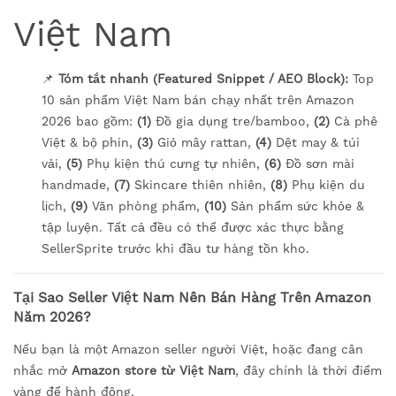
Việt Nam
📌
Tóm tắt nhanh (Featured Snippet / AEO Block):
Top
10 sản phẩm Việt Nam bán chạy nhất trên Amazon
2026 bao gồm:
(1)
Đồ gia dụng tre/bamboo,
(2)
Cà phê
Việt & bộ phin,
(3)
Giỏ mây rattan,
(4)
Dệt may & túi
vải,
(5)
Phụ kiện thú cưng tự nhiên,
(6)
Đồ sơn mài
handmade,
(7)
Skincare thiên nhiên,
(8)
Phụ kiện du
lịch,
(9)
Văn phòng phẩm,
(10)
Sản phẩm sức khỏe &
tập luyện. Tất cả đều có thể được xác thực bằng
SellerSprite trước khi đầu tư hàng tồn kho.
Tại Sao Seller Việt Nam Nên Bán Hàng Trên Amazon
Năm 2026?
Nếu bạn là một Amazon seller người Việt, hoặc đang cân
nhắc mở
Amazon store từ Việt Nam
, đây chính là thời điểm
vàng để hành động.