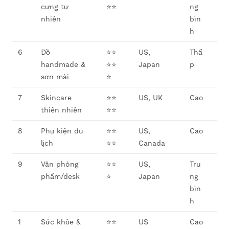
cưng tự
⭐⭐
ng
nhiên
bìn
h
6
Đồ
⭐⭐
US,
Thấ
handmade &
⭐⭐
Japan
p
sơn mài
⭐
7
Skincare
⭐⭐
US, UK
Cao
thiên nhiên
⭐⭐
8
Phụ kiện du
⭐⭐
US,
Cao
lịch
⭐⭐
Canada
9
Văn phòng
⭐⭐
US,
Tru
phẩm/desk
⭐
Japan
ng
bìn
h
1
Sức khỏe &
⭐⭐
US
Cao