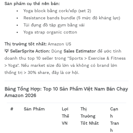
Sản phẩm cụ thể nên bán:
Yoga block bằng cork/xốp (set 2)
Resistance bands bundle (5 mức độ kháng lực)
Túi đựng đồ tập gym bằng vải
Yoga strap organic cotton
Thị trường tốt nhất:
Amazon US
💡 SellerSprite Action:
Dùng
Sales Estimator
để ước tính
doanh thu top 10 seller trong "Sports > Exercise & Fitness
> Yoga". Nếu market size đủ lớn và không có brand lớn
thống trị > 30% share, đây là cơ hội.
Bảng Tổng Hợp: Top 10 Sản Phẩm Việt Nam Bán Chạy
Amazon 2026
#
Sản Phẩm
Lợi
Thị
Cạn
Thế
Trường
h
VN
Tốt Nhất
Tran
h