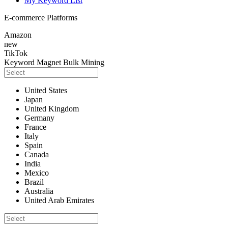
My Keyword List
E-commerce Platforms
Amazon
new
TikTok
Keyword Magnet
Bulk Mining
United States
Japan
United Kingdom
Germany
France
Italy
Spain
Canada
India
Mexico
Brazil
Australia
United Arab Emirates