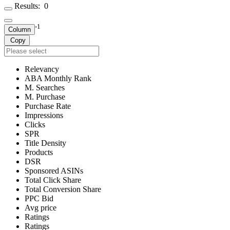
Results:
0
-1
Column
Copy
Relevancy
ABA Monthly Rank
M. Searches
M. Purchase
Purchase Rate
Impressions
Clicks
SPR
Title Density
Products
DSR
Sponsored ASINs
Total Click Share
Total Conversion Share
PPC Bid
Avg price
Ratings
Ratings