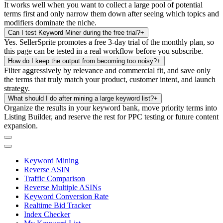
It works well when you want to collect a large pool of potential
terms first and only narrow them down after seeing which topics and
modifiers dominate the niche.
Can I test Keyword Miner during the free trial?
+
Yes. SellerSprite promotes a free 3-day trial of the monthly plan, so
this page can be tested in a real workflow before you subscribe.
How do I keep the output from becoming too noisy?
+
Filter aggressively by relevance and commercial fit, and save only
the terms that truly match your product, customer intent, and launch
strategy.
What should I do after mining a large keyword list?
+
Organize the results in your keyword bank, move priority terms into
Listing Builder, and reserve the rest for PPC testing or future content
expansion.
Keyword Mining
Reverse ASIN
Traffic Comparison
Reverse Multiple ASINs
Keyword Conversion Rate
Realtime Bid Tracker
Index Checker