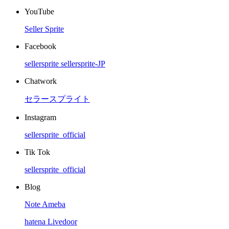
YouTube
Seller Sprite
Facebook
sellersprite
sellersprite-JP
Chatwork
セラースプライト
Instagram
sellersprite_official
Tik Tok
sellersprite_official
Blog
Note
Ameba
hatena
Livedoor