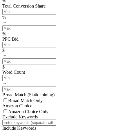
%
Total Conversion Share
%
~
%
PPC Bid
$
~
$
Word Count
~
Broad Match
(Static mining)
Broad Match Only
Amazon Choice
Amazon Choice Only
Exclude Keywords
Include Keywords