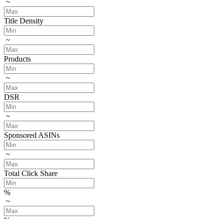
~
Title Density
~
Products
~
DSR
~
Sponsored ASINs
~
Total Click Share
%
~