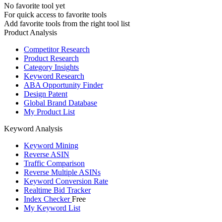
No favorite tool yet
For quick access to favorite tools
Add favorite tools from the right tool list
Product Analysis
Competitor Research
Product Research
Category Insights
Keyword Research
ABA Opportunity Finder
Design Patent
Global Brand Database
My Product List
Keyword Analysis
Keyword Mining
Reverse ASIN
Traffic Comparison
Reverse Multiple ASINs
Keyword Conversion Rate
Realtime Bid Tracker
Index Checker
Free
My Keyword List