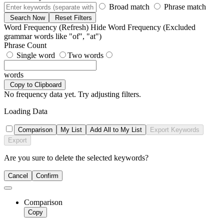
Broad match
Phrase match
Search Now
Reset Filters
Word Frequency (Refresh)
Hide Word Frequency
(Excluded
grammar words like "of", "at")
Phrase Count
Single word
Two words
words
Copy to Clipboard
No frequency data yet. Try adjusting filters.
Loading Data
Comparison
My List
Add All to My List
Export Keywords
Export
Are you sure to delete the selected keywords?
Cancel
Confirm
Comparison
Copy