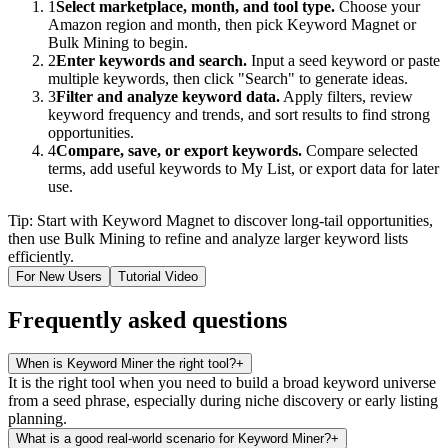
1
Select marketplace, month, and tool type.
Choose your
Amazon region and month, then pick Keyword Magnet or
Bulk Mining to begin.
2
Enter keywords and search.
Input a seed keyword or paste
multiple keywords, then click "Search" to generate ideas.
3
Filter and analyze keyword data.
Apply filters, review
keyword frequency and trends, and sort results to find strong
opportunities.
4
Compare, save, or export keywords.
Compare selected
terms, add useful keywords to My List, or export data for later
use.
Tip: Start with Keyword Magnet to discover long-tail opportunities,
then use Bulk Mining to refine and analyze larger keyword lists
efficiently.
For New Users
Tutorial Video
Frequently asked questions
When is Keyword Miner the right tool?
+
It is the right tool when you need to build a broad keyword universe
from a seed phrase, especially during niche discovery or early listing
planning.
What is a good real-world scenario for Keyword Miner?
+