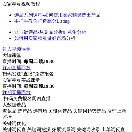
卖家精灵视频教程
选品系列课程-如何使用卖家精灵选出产品
手把手教你打造高分Listing
亚马逊选品-从竞品分析到竞争分析
如何用卖家精灵做好市场分析
进入视频课堂
大咖课堂
直播时间:
每周二 晚19:30
往期直播回放
扫码发送“直播”免费报名
卖家精灵实战课堂
直播时间:
每周四 晚19:30
往期直播回放
扫码免费报名周四直播
大数据选品
查竞品
选产品
选市场
关键词选品
关键词趋势选品
店铺上新
监控
关键词优化
关键词反查
关键词挖掘
拓展流量词
关键词收录
出单词反查