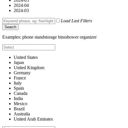
2024-05
2024-04
2024-03
Load Last Filters
Search
Examples:
phone stand
storage bins
shower organizer
United States
Japan
United Kingdom
Germany
France
Italy
Spain
Canada
India
Mexico
Brazil
Australia
United Arab Emirates