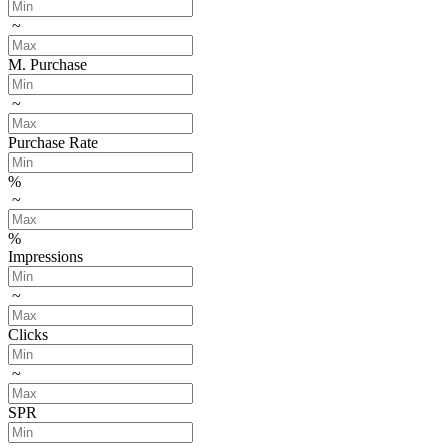
~
M. Purchase
~
Purchase Rate
%
~
%
Impressions
~
Clicks
~
SPR