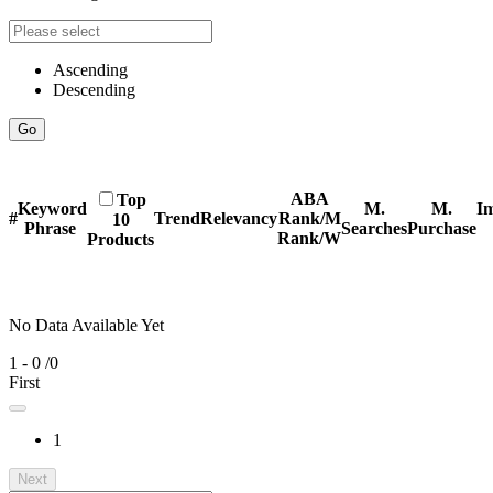
Ascending
Descending
Go
ABA
Top
Keyword
M.
M.
Im
#
Trend
Relevancy
Rank/M
10
Phrase
Searches
Purchase
Rank/W
Products
No Data Available Yet
1 - 0
/0
First
1
Next