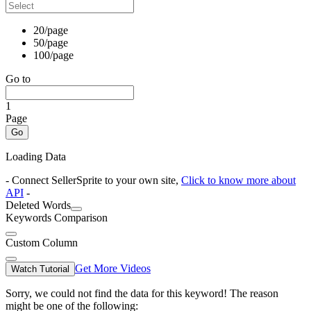
20/page
50/page
100/page
Go to
1
Page
Go
Loading Data
- Connect SellerSprite to your own site,
Click to know more about
API
-
Deleted Words
Keywords Comparison
Custom Column
Get More Videos
Watch Tutorial
Sorry, we could not find the data for this keyword! The reason
might be one of the following: