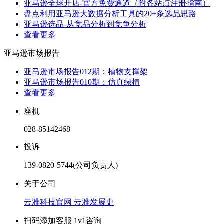
亚马逊全球开店-官方免费通道（附各站点注册指南）
盘点利用亚马逊大数据分析工具的20+条选品思路
亚马逊选品-从竞品分析到竞争分析
查看更多
亚马逊市场报告
亚马逊市场报告012期：植物支撑架
亚马逊市场报告010期：仿真绿植
查看更多
座机
028-85142468
投诉
139-0820-5744(公司负责人)
关于公司
云雅科技官网
云雅发展史
扫码添加客服 1v1咨询