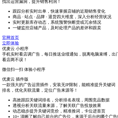
找出运营漏洞，提升销售利润！
跟踪分析实时出单，快速掌握店铺的近期销售变化
商品 · 站点 · 品牌 · 退货四大维度，深入分析经营状况
实时更新库存动态，系统预警快断货或冗余情况
一键监控店铺产品，及时处理产品的差评和跟卖
官网首页
立即体验
优麦云 小程序
手机实时看店调广告，每日推送业绩通知，脱离电脑束缚，出
看店两不误！
微信扫一扫 体验小程序
优麦云 插件版
一款强大的广告运营插件，安装无IP限制，能精准提升关键词
排名，优化关联流量，定位广告来源等！
高效跟踪关键词排名，分析排名表现，周围竞品数据
透视分析关联流量来源，了解关联广告投放效果
动态稳步提升关键词竞价，精准推词，卡位进首页
10+ 清晰了解自己前台的广告位，来源于后台的哪个广告