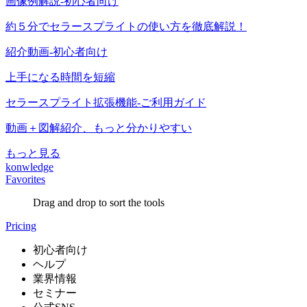
画像例解説-初心者向け
約５分でセラースプライトの使い方を徹底解説！
紹介動画-初心者向け
上手になる時間を短縮
セラースプライト拡張機能-ご利用ガイド
動画＋図解紹介、もっと分かりやすい
もっと見る
konwledge
Favorites
Drag and drop to sort the tools
Pricing
初心者向け
ヘルプ
業界情報
セミナー