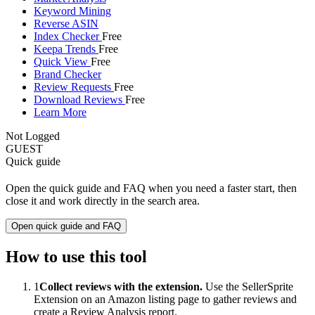
Keyword Mining
Reverse ASIN
Index Checker
Free
Keepa Trends
Free
Quick View
Free
Brand Checker
Review Requests
Free
Download Reviews
Free
Learn More
Not Logged
GUEST
Quick guide
Open the quick guide and FAQ when you need a faster start, then
close it and work directly in the search area.
Open quick guide and FAQ
How to use this tool
1
Collect reviews with the extension.
Use the SellerSprite
Extension on an Amazon listing page to gather reviews and
create a Review Analysis report.