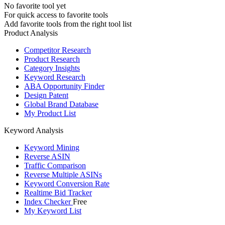
No favorite tool yet
For quick access to favorite tools
Add favorite tools from the right tool list
Product Analysis
Competitor Research
Product Research
Category Insights
Keyword Research
ABA Opportunity Finder
Design Patent
Global Brand Database
My Product List
Keyword Analysis
Keyword Mining
Reverse ASIN
Traffic Comparison
Reverse Multiple ASINs
Keyword Conversion Rate
Realtime Bid Tracker
Index Checker
Free
My Keyword List