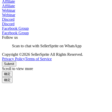
Affiliate
Affiliate
Webinar
Webinar
Discord
Discord
Facebook Group
Facebook Group
Follow us
Scan to chat with SellerSprite on WhatsApp
Copyright ©2026 SellerSprite All Rights Reserved.
Privacy Policy
Terms of Service
Submit
Scroll to view more
确定
确定