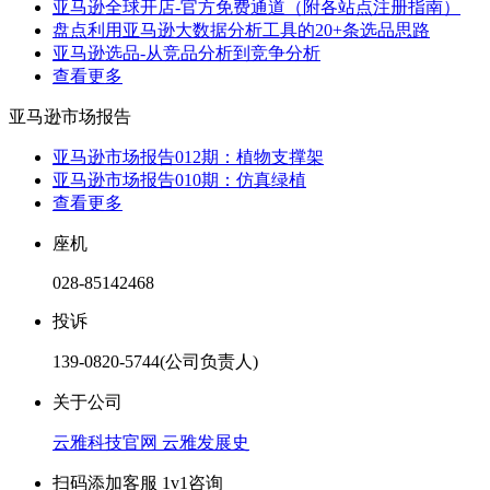
亚马逊全球开店-官方免费通道（附各站点注册指南）
盘点利用亚马逊大数据分析工具的20+条选品思路
亚马逊选品-从竞品分析到竞争分析
查看更多
亚马逊市场报告
亚马逊市场报告012期：植物支撑架
亚马逊市场报告010期：仿真绿植
查看更多
座机
028-85142468
投诉
139-0820-5744(公司负责人)
关于公司
云雅科技官网
云雅发展史
扫码添加客服 1v1咨询