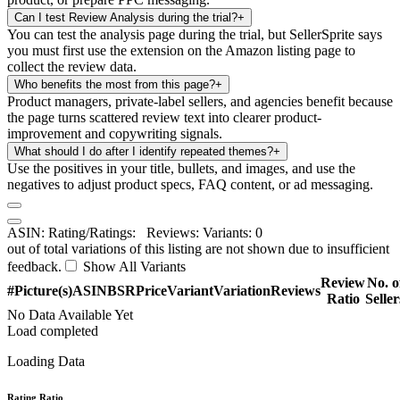
Can I test Review Analysis during the trial?
+
You can test the analysis page during the trial, but SellerSprite says
you must first use the extension on the Amazon listing page to
collect the review data.
Who benefits the most from this page?
+
Product managers, private-label sellers, and agencies benefit because
the page turns scattered review text into clearer product-
improvement and copywriting signals.
What should I do after I identify repeated themes?
+
Use the positives in your title, bullets, and images, and use the
negatives to adjust product specs, FAQ content, or ad messaging.
ASIN:
Rating/Ratings:
Reviews:
Variants: 0
out of
total variations of this listing are not shown due to insufficient
feedback.
Show All Variants
Review
No. o
#
Picture(s)
ASIN
BSR
Price
Variant
Variation
Reviews
Ratio
Seller
No Data Available Yet
Load completed
Loading Data
Rating Ratio