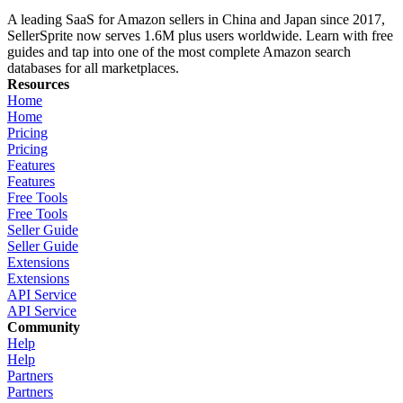
A leading SaaS for Amazon sellers in China and Japan since 2017,
SellerSprite now serves 1.6M plus users worldwide. Learn with free
guides and tap into one of the most complete Amazon search
databases for all marketplaces.
Resources
Home
Home
Pricing
Pricing
Features
Features
Free Tools
Free Tools
Seller Guide
Seller Guide
Extensions
Extensions
API Service
API Service
Community
Help
Help
Partners
Partners