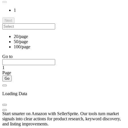
1
Next
20/page
50/page
100/page
Go to
1
Page
Go
Loading Data
Start smarter on Amazon with SellerSprite. Our tools turn market
signals into clear actions for product research, keyword discovery,
and listing improvements.