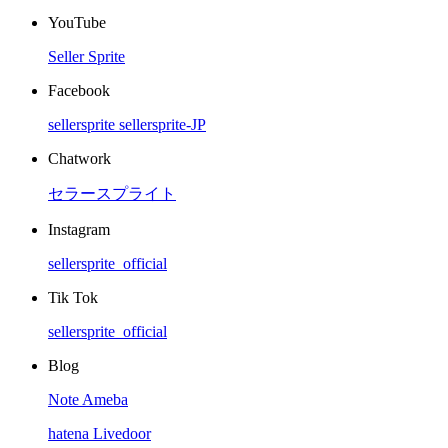
YouTube
Seller Sprite
Facebook
sellersprite
sellersprite-JP
Chatwork
セラースプライト
Instagram
sellersprite_official
Tik Tok
sellersprite_official
Blog
Note
Ameba
hatena
Livedoor