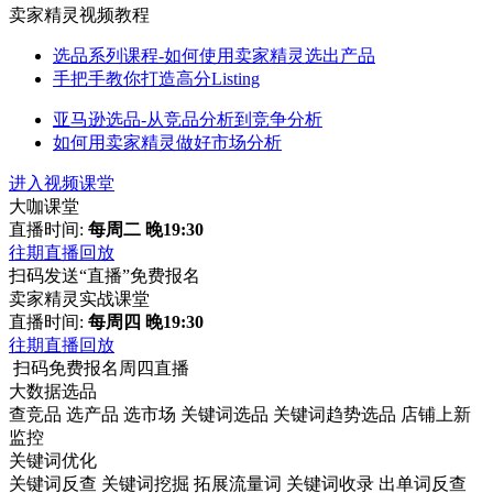
卖家精灵视频教程
选品系列课程-如何使用卖家精灵选出产品
手把手教你打造高分Listing
亚马逊选品-从竞品分析到竞争分析
如何用卖家精灵做好市场分析
进入视频课堂
大咖课堂
直播时间:
每周二 晚19:30
往期直播回放
扫码发送“直播”免费报名
卖家精灵实战课堂
直播时间:
每周四 晚19:30
往期直播回放
扫码免费报名周四直播
大数据选品
查竞品
选产品
选市场
关键词选品
关键词趋势选品
店铺上新
监控
关键词优化
关键词反查
关键词挖掘
拓展流量词
关键词收录
出单词反查