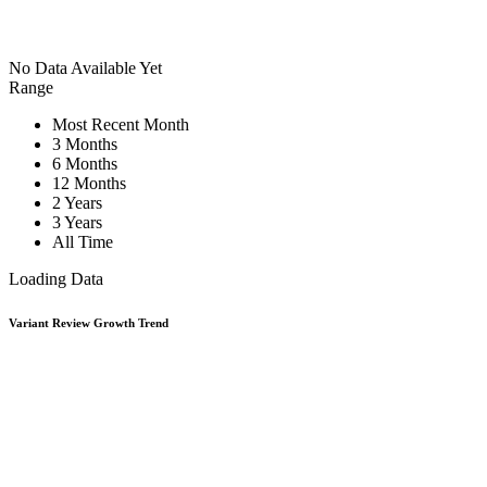
No Data Available Yet
Range
Most Recent Month
3 Months
6 Months
12 Months
2 Years
3 Years
All Time
Loading Data
Variant Review Growth Trend