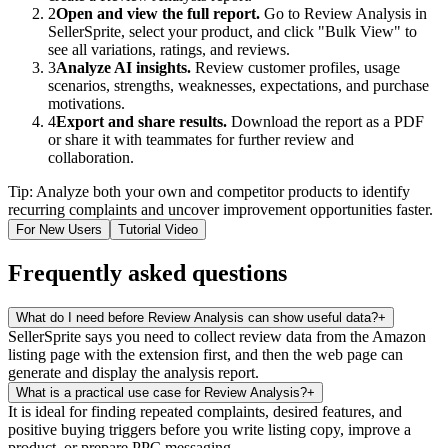
2
Open and view the full report.
Go to Review Analysis in
SellerSprite, select your product, and click "Bulk View" to
see all variations, ratings, and reviews.
3
Analyze AI insights.
Review customer profiles, usage
scenarios, strengths, weaknesses, expectations, and purchase
motivations.
4
Export and share results.
Download the report as a PDF
or share it with teammates for further review and
collaboration.
Tip: Analyze both your own and competitor products to identify
recurring complaints and uncover improvement opportunities faster.
For New Users
Tutorial Video
Frequently asked questions
What do I need before Review Analysis can show useful data?
+
SellerSprite says you need to collect review data from the Amazon
listing page with the extension first, and then the web page can
generate and display the analysis report.
What is a practical use case for Review Analysis?
+
It is ideal for finding repeated complaints, desired features, and
positive buying triggers before you write listing copy, improve a
product, or prepare PPC messaging.