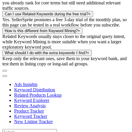
you already rank for core terms but still need additional relevant
traffic sources.
Can I use Related Keywords during the free trial?
+
Yes. SellerSprite promotes a free 3-day trial of the monthly plan, so
this page can be tested in a real workflow before you subscribe.
How is this different from Keyword Mining?
+
Related Keywords usually stays closer to the original query intent,
while Keyword Mining is more suitable when you want a larger
exploratory keyword pool.
What should I do with the extra keywords I find?
+
Keep only the relevant ones, save them to your keyword bank, and
test them in listing copy or long-tail ad groups.
Ads Insights
Keyword Distribution
Related Products Lookup
Keyword Explorer
Review Analysis
Product Tracker
Keyword Tracker
New Listing Tracker