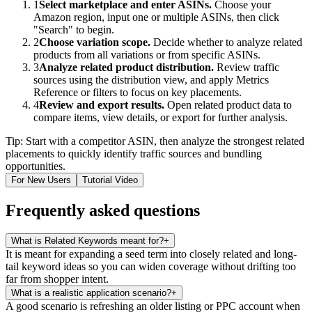
1
Select marketplace and enter ASINs.
Choose your
Amazon region, input one or multiple ASINs, then click
"Search" to begin.
2
Choose variation scope.
Decide whether to analyze related
products from all variations or from specific ASINs.
3
Analyze related product distribution.
Review traffic
sources using the distribution view, and apply Metrics
Reference or filters to focus on key placements.
4
Review and export results.
Open related product data to
compare items, view details, or export for further analysis.
Tip: Start with a competitor ASIN, then analyze the strongest related
placements to quickly identify traffic sources and bundling
opportunities.
For New Users
Tutorial Video
Frequently asked questions
What is Related Keywords meant for?
+
It is meant for expanding a seed term into closely related and long-
tail keyword ideas so you can widen coverage without drifting too
far from shopper intent.
What is a realistic application scenario?
+
A good scenario is refreshing an older listing or PPC account when