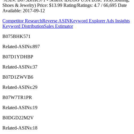
Shoes & Jewelry)
Price: $13.99
Rating/Ratings: 4.7 / 66,695
Date
Available:
2017-09-12
Competitor Research
Reverse ASIN
Keyword Explorer
Ads Insights
Keyword Distribution
Sales Estimator
B075BHK571
Related-ASINs:897
B07D1YDHBP
Related-ASINs:37
B07D1ZWVB6
Related-ASINs:29
B07W7TR1PR
Related-ASINs:19
B0DGD22M2V
Related-ASINs:18