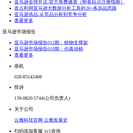
亚马逊全球开店-官方免费通道（附各站点注册指南）
盘点利用亚马逊大数据分析工具的20+条选品思路
亚马逊选品-从竞品分析到竞争分析
查看更多
亚马逊市场报告
亚马逊市场报告012期：植物支撑架
亚马逊市场报告010期：仿真绿植
查看更多
座机
028-85142468
投诉
139-0820-5744(公司负责人)
关于公司
云雅科技官网
云雅发展史
扫码添加客服 1v1咨询