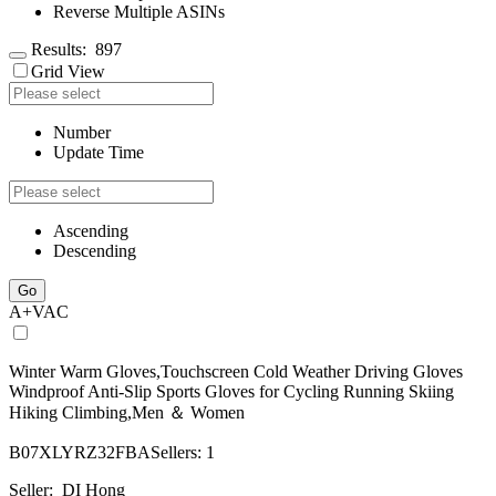
Reverse Multiple ASINs
Results:
897
Grid View
Number
Update Time
Ascending
Descending
Go
A+
V
AC
Winter Warm Gloves,Touchscreen Cold Weather Driving Gloves
Windproof Anti-Slip Sports Gloves for Cycling Running Skiing
Hiking Climbing,Men ＆ Women
B07XLYRZ32
FBA
Sellers: 1
Seller:
DI Hong