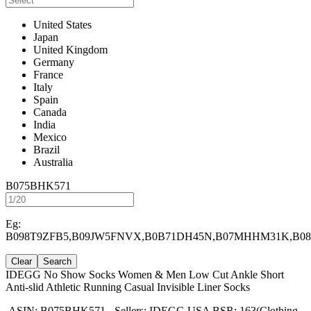
United States
Japan
United Kingdom
Germany
France
Italy
Spain
Canada
India
Mexico
Brazil
Australia
B075BHK571
Eg:
B098T9ZFB5,B09JW5FNVX,B0B71DH45N,B07MHHM31K,B0
Clear
Search
IDEGG No Show Socks Women & Men Low Cut Ankle Short
Anti-slid Athletic Running Casual Invisible Liner Socks
ASIN: B075BHK571
-
Sellers: IDEGG USA
BSR: 163(Clothing,