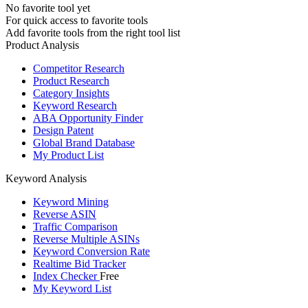
No favorite tool yet
For quick access to favorite tools
Add favorite tools from the right tool list
Product Analysis
Competitor Research
Product Research
Category Insights
Keyword Research
ABA Opportunity Finder
Design Patent
Global Brand Database
My Product List
Keyword Analysis
Keyword Mining
Reverse ASIN
Traffic Comparison
Reverse Multiple ASINs
Keyword Conversion Rate
Realtime Bid Tracker
Index Checker
Free
My Keyword List