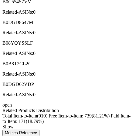
B0C554S7VV
Related-ASINs:0
B0DGD8647M
Related-ASINs:0
B08YQYSSLF
Related-ASINs:0
B0B8T2CL2C
Related-ASINs:0
B0DGD62VDP
Related-ASINs:0
open
Related Products Distribution
Total Item-to-Item(910)
Free Item-to-Item: 739(81.21%)
Paid Item-
to-Item: 171(18.79%)
Show
Metrics Reference