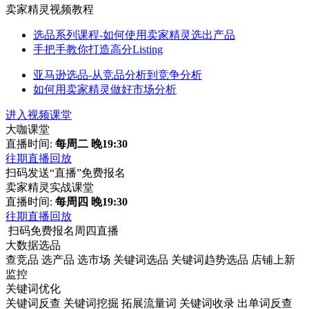
卖家精灵视频教程
选品系列课程-如何使用卖家精灵选出产品
手把手教你打造高分Listing
亚马逊选品-从竞品分析到竞争分析
如何用卖家精灵做好市场分析
进入视频课堂
大咖课堂
直播时间:
每周二 晚19:30
往期直播回放
扫码发送“直播”免费报名
卖家精灵实战课堂
直播时间:
每周四 晚19:30
往期直播回放
扫码免费报名周四直播
大数据选品
查竞品
选产品
选市场
关键词选品
关键词趋势选品
店铺上新
监控
关键词优化
关键词反查
关键词挖掘
拓展流量词
关键词收录
出单词反查