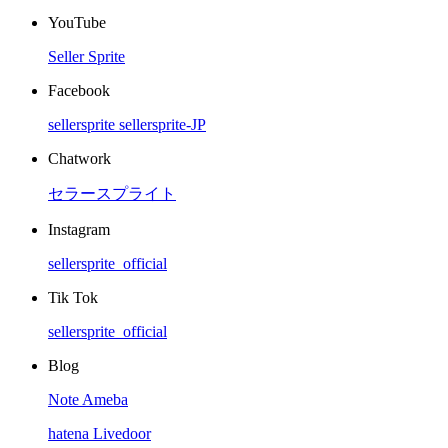
YouTube
Seller Sprite
Facebook
sellersprite
sellersprite-JP
Chatwork
セラースプライト
Instagram
sellersprite_official
Tik Tok
sellersprite_official
Blog
Note
Ameba
hatena
Livedoor