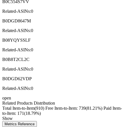
B0C554S7VV
Related-ASINs:0
B0DGD8647M
Related-ASINs:0
B08YQYSSLF
Related-ASINs:0
B0B8T2CL2C
Related-ASINs:0
B0DGD62VDP
Related-ASINs:0
open
Related Products Distribution
Total Item-to-Item(910)
Free Item-to-Item: 739(81.21%)
Paid Item-
to-Item: 171(18.79%)
Show
Metrics Reference