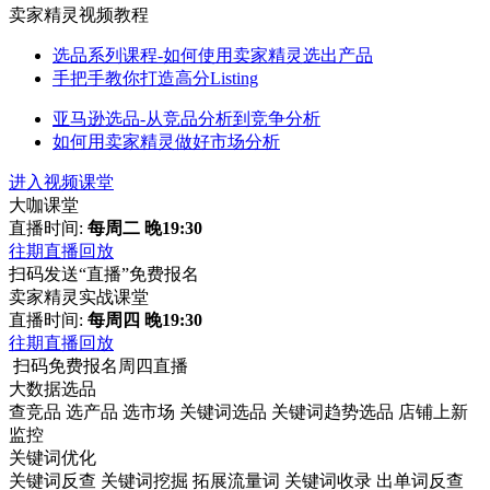
卖家精灵视频教程
选品系列课程-如何使用卖家精灵选出产品
手把手教你打造高分Listing
亚马逊选品-从竞品分析到竞争分析
如何用卖家精灵做好市场分析
进入视频课堂
大咖课堂
直播时间:
每周二 晚19:30
往期直播回放
扫码发送“直播”免费报名
卖家精灵实战课堂
直播时间:
每周四 晚19:30
往期直播回放
扫码免费报名周四直播
大数据选品
查竞品
选产品
选市场
关键词选品
关键词趋势选品
店铺上新
监控
关键词优化
关键词反查
关键词挖掘
拓展流量词
关键词收录
出单词反查