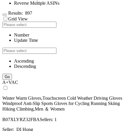
Reverse Multiple ASINs
Results:
897
Grid View
Number
Update Time
Ascending
Descending
Go
A+
V
AC
Winter Warm Gloves,Touchscreen Cold Weather Driving Gloves
Windproof Anti-Slip Sports Gloves for Cycling Running Skiing
Hiking Climbing,Men ＆ Women
B07XLYRZ32
FBA
Sellers: 1
Seller:
DI Hong