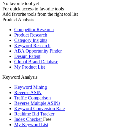
No favorite tool yet
For quick access to favorite tools
Add favorite tools from the right tool list
Product Analysis
Competitor Research
Product Research
Category Insights
Keyword Research
ABA Opportunity Finder
Design Patent
Global Brand Database
My Product List
Keyword Analysis
Keyword Mining
Reverse ASIN
Traffic Comparison
Reverse Multiple ASINs
Keyword Conversion Rate
Realtime Bid Tracker
Index Checker
Free
My Keyword List