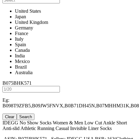
United States
Japan
United Kingdom
Germany
France
Italy
Spain
Canada
India
Mexico
Brazil
Australia
B075BHK571
Eg:
B098T9ZFB5,B09JW5FNVX,B0B71DH45N,B07MHHM31K,B0
Clear
Search
IDEGG No Show Socks Women & Men Low Cut Ankle Short
Anti-slid Athletic Running Casual Invisible Liner Socks
ASIN: B075BHK571
-
Sellers: IDEGG USA
BSR: 163(Clothing,