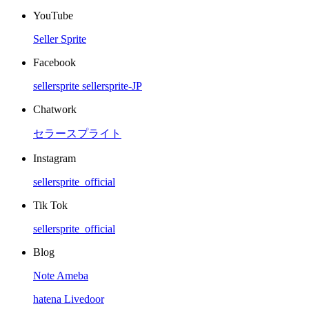
YouTube
Seller Sprite
Facebook
sellersprite
sellersprite-JP
Chatwork
セラースプライト
Instagram
sellersprite_official
Tik Tok
sellersprite_official
Blog
Note
Ameba
hatena
Livedoor