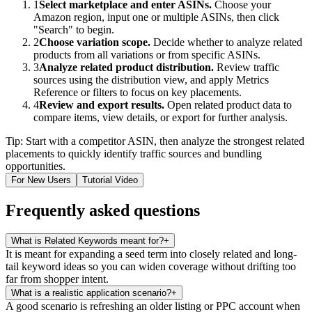
1
Select marketplace and enter ASINs.
Choose your
Amazon region, input one or multiple ASINs, then click
"Search" to begin.
2
Choose variation scope.
Decide whether to analyze related
products from all variations or from specific ASINs.
3
Analyze related product distribution.
Review traffic
sources using the distribution view, and apply Metrics
Reference or filters to focus on key placements.
4
Review and export results.
Open related product data to
compare items, view details, or export for further analysis.
Tip: Start with a competitor ASIN, then analyze the strongest related
placements to quickly identify traffic sources and bundling
opportunities.
For New Users
Tutorial Video
Frequently asked questions
What is Related Keywords meant for?
+
It is meant for expanding a seed term into closely related and long-
tail keyword ideas so you can widen coverage without drifting too
far from shopper intent.
What is a realistic application scenario?
+
A good scenario is refreshing an older listing or PPC account when