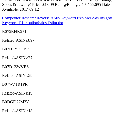
Shoes & Jewelry)
Price: $13.99
Rating/Ratings: 4.7 / 66,695
Date
Available:
2017-09-12
Competitor Research
Reverse ASIN
Keyword Explorer
Ads Insights
Keyword Distribution
Sales Estimator
B075BHK571
Related-ASINs:897
B07D1YDHBP
Related-ASINs:37
B07D1ZWVB6
Related-ASINs:29
B07W7TR1PR
Related-ASINs:19
B0DGD22M2V
Related-ASINs:18