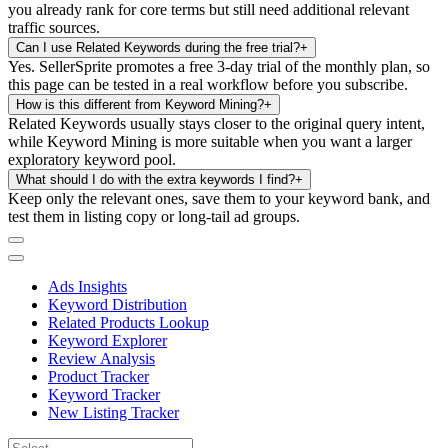
you already rank for core terms but still need additional relevant
traffic sources.
Can I use Related Keywords during the free trial?
+
Yes. SellerSprite promotes a free 3-day trial of the monthly plan, so
this page can be tested in a real workflow before you subscribe.
How is this different from Keyword Mining?
+
Related Keywords usually stays closer to the original query intent,
while Keyword Mining is more suitable when you want a larger
exploratory keyword pool.
What should I do with the extra keywords I find?
+
Keep only the relevant ones, save them to your keyword bank, and
test them in listing copy or long-tail ad groups.
Ads Insights
Keyword Distribution
Related Products Lookup
Keyword Explorer
Review Analysis
Product Tracker
Keyword Tracker
New Listing Tracker