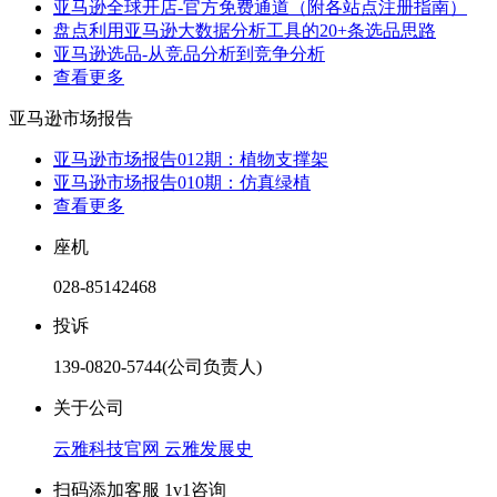
亚马逊全球开店-官方免费通道（附各站点注册指南）
盘点利用亚马逊大数据分析工具的20+条选品思路
亚马逊选品-从竞品分析到竞争分析
查看更多
亚马逊市场报告
亚马逊市场报告012期：植物支撑架
亚马逊市场报告010期：仿真绿植
查看更多
座机
028-85142468
投诉
139-0820-5744(公司负责人)
关于公司
云雅科技官网
云雅发展史
扫码添加客服 1v1咨询