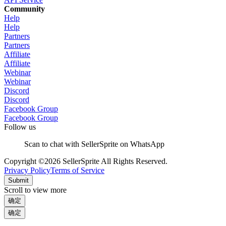
Community
Help
Help
Partners
Partners
Affiliate
Affiliate
Webinar
Webinar
Discord
Discord
Facebook Group
Facebook Group
Follow us
Scan to chat with SellerSprite on WhatsApp
Copyright ©2026 SellerSprite All Rights Reserved.
Privacy Policy
Terms of Service
Submit
Scroll to view more
确定
确定