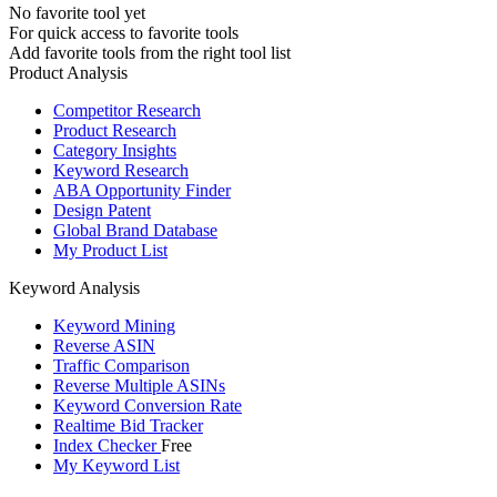
No favorite tool yet
For quick access to favorite tools
Add favorite tools from the right tool list
Product Analysis
Competitor Research
Product Research
Category Insights
Keyword Research
ABA Opportunity Finder
Design Patent
Global Brand Database
My Product List
Keyword Analysis
Keyword Mining
Reverse ASIN
Traffic Comparison
Reverse Multiple ASINs
Keyword Conversion Rate
Realtime Bid Tracker
Index Checker
Free
My Keyword List