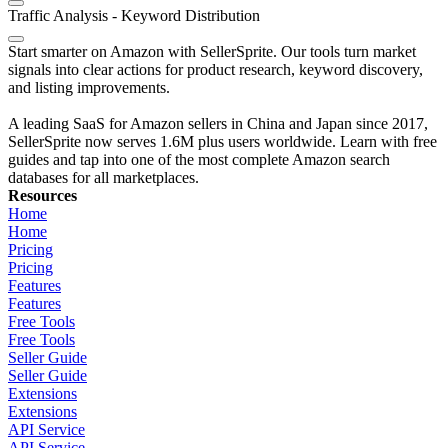
Traffic Analysis - Keyword Distribution
Start smarter on Amazon with SellerSprite. Our tools turn market
signals into clear actions for product research, keyword discovery,
and listing improvements.
A leading SaaS for Amazon sellers in China and Japan since 2017,
SellerSprite now serves 1.6M plus users worldwide. Learn with free
guides and tap into one of the most complete Amazon search
databases for all marketplaces.
Resources
Home
Home
Pricing
Pricing
Features
Features
Free Tools
Free Tools
Seller Guide
Seller Guide
Extensions
Extensions
API Service
API Service