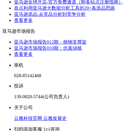
亚马逊全球开店-官方免费通道（附各站点注册指南）
盘点利用亚马逊大数据分析工具的20+条选品思路
亚马逊选品-从竞品分析到竞争分析
查看更多
亚马逊市场报告
亚马逊市场报告012期：植物支撑架
亚马逊市场报告010期：仿真绿植
查看更多
座机
028-85142468
投诉
139-0820-5744(公司负责人)
关于公司
云雅科技官网
云雅发展史
扫码添加客服 1v1咨询