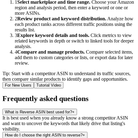
1
Select marketplace and time range.
Choose your Amazon
region and analysis period, then enter a keyword or one or
more ASINs.
2
Review product and keyword distribution.
Analyze how
each product ranks across different traffic positions using the
results list.
3
Explore keyword details and tools.
Click metrics to view
related keywords in depth or switch to linked tools for deeper
analysis.
4
Compare and manage products.
Compare selected items,
add them to custom categories or lists, or export data for later
review.
Tip: Start with a competitor ASIN to understand its traffic sources,
then compare similar products to identify gaps and opportunities.
For New Users
Tutorial Video
Frequently asked questions
What is Reverse ASIN best used for?
+
It is best used when you already know a strong competitor ASIN
and want to uncover the keywords that likely drive that listing's
visibility.
How do I choose the right ASIN to reverse?
+