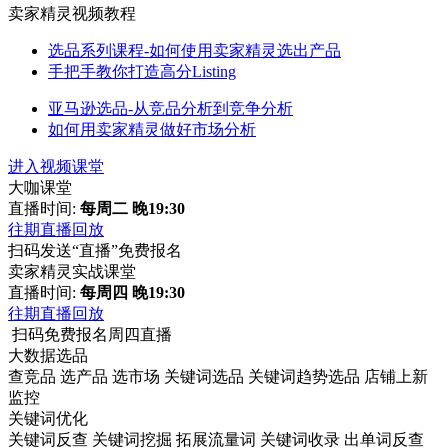
卖家精灵视频教程
选品系列课程-如何使用卖家精灵选出产品
手把手教你打造高分Listing
亚马逊选品-从竞品分析到竞争分析
如何用卖家精灵做好市场分析
进入视频课堂
大咖课堂
直播时间:
每周二 晚19:30
往期直播回放
扫码发送“直播”免费报名
卖家精灵实战课堂
直播时间:
每周四 晚19:30
往期直播回放
扫码免费报名周四直播
大数据选品
查竞品
选产品
选市场
关键词选品
关键词趋势选品
店铺上新
监控
关键词优化
关键词反查
关键词挖掘
拓展流量词
关键词收录
出单词反查