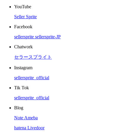
YouTube
Seller Sprite
Facebook
sellersprite
sellersprite-JP
Chatwork
セラースプライト
Instagram
sellersprite_official
Tik Tok
sellersprite_official
Blog
Note
Ameba
hatena
Livedoor