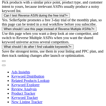
Pick products with a similar price point, product type, and customer
intent to yours, because irrelevant ASINs usually produce a noisy
keyword list.
Can I test Reverse ASIN during the free trial?
+
Yes. SellerSprite promotes a free 3-day trial of the monthly plan, so
this page can be tested in a real workflow before you subscribe.
When should I use this page instead of Reverse Multiple ASINs?
+
Use this page when you want a deep look at one competitor, and
switch to Reverse Multiple ASINs when you want the shared
keyword universe across several competitors.
What should I do after I find valuable keywords?
+
Save the strongest terms, use them in your listing and PPC plan, and
then track ranking changes after launch or optimization.
Ads Insights
Keyword Distribution
Related Products Lookup
Keyword Explorer
Review Analysis
Product Tracker
Keyword Tracker
New Listing Tracker