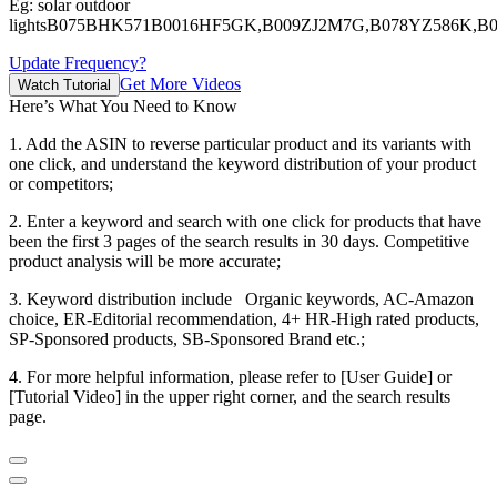
Eg:
solar outdoor
lights
B075BHK571
B0016HF5GK,B009ZJ2M7G,B078YZ586K,B
Update Frequency?
Get More Videos
Watch Tutorial
Here’s What You Need to Know
1. Add the ASIN to reverse particular product and its variants with
one click, and understand the keyword distribution of your product
or competitors;
2. Enter a keyword and search with one click for products that have
been the first 3 pages of the search results in 30 days. Competitive
product analysis will be more accurate;
3. Keyword distribution include Organic keywords, AC-Amazon
choice, ER-Editorial recommendation, 4+ HR-High rated products,
SP-Sponsored products, SB-Sponsored Brand etc.;
4. For more helpful information, please refer to [User Guide] or
[Tutorial Video] in the upper right corner, and the search results
page.